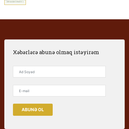
Xəbərlərə abunə olmaq istəyirəm
ABUNƏ OL