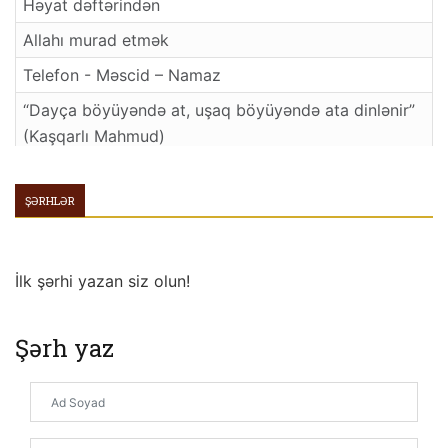
Həyat dəftərindən
Allahı murad etmək
Telefon - Məscid – Namaz
“Dayça böyüyəndə at, uşaq böyüyəndə ata dinlənir”
(Kaşqarlı Mahmud)
Müdriklərdən öyüdlər
ŞƏRHLƏR
HAQQ DOSTLARINDAN HİKMƏTLƏR
BİR MƏZAR DAŞI
NƏ QALDI SƏNDƏN GERİYƏ?..
İlk şərhi yazan siz olun!
İMAM ƏZƏM ƏBU HƏNİFƏ
Şərh yaz
QİYAMƏT
MƏNƏVİ HƏMRƏYLİK
Qardaşlıq ruhu