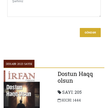
MƏHƏRRƏM AYININ ƏHƏMİYYƏTİ
ZAMAN TEZ KEÇİR!
ŞƏBİ-ARUS
ÖMÜR TƏQVİMİNDƏN QOPARDIĞIMIZ SƏHİFƏLƏR
GÖNDƏR
DEKABR 2023 SAYISI
Dostun Haqq
olsun
SAYI: 205
HİCRİ: 1444