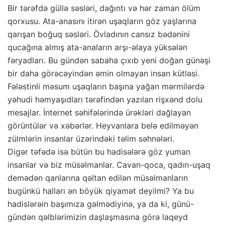
Bir tərəfdə güllə səsləri, dağıntı və hər zaman ölüm
qorxusu. Ata-anasını itirən uşaqların göz yaşlarına
qarışan boğuq səsləri. Övladının cansız bədənini
qucağına almış ata-anaların arşı-əlaya yüksələn
fəryadları. Bu gündən sabaha çıxıb yeni doğan günəşi
bir daha görəcəyindən əmin olmayan insan kütləsi.
Fələstinli məsum uşaqların başına yağan mərmilərdə
yəhudi həmyaşıdları tərəfindən yazılan rişxənd dolu
mesajlar. İnternet səhifələrində ürəkləri dağlayan
görüntülər və xəbərlər. Heyvanlara belə edilməyən
zülmlərin insanlar üzərindəki təlim səhnələri.
Digər təfədə isə bütün bu hadisələrə göz yuman
insanlar və biz müsəlmanlar. Cavan-qoca, qadın-uşaq
demədən qanlarına qəltan edilən müsəlmanların
bugünkü halları ən böyük qiyamət deyilmi? Ya bu
hadislərəin başımıza gəlmədiyinə, ya da ki, günü-
gündən qəlblərimizin daşlaşmasına görə laqeyd