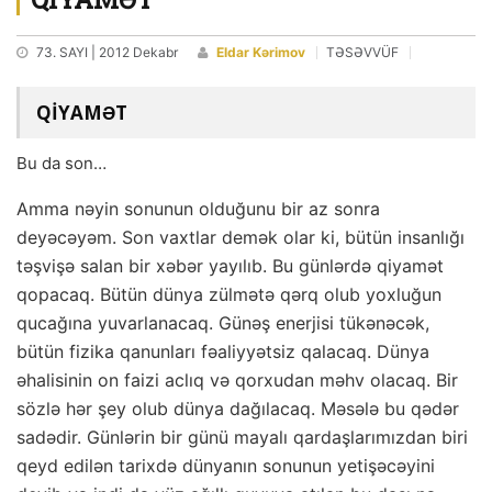
73. SAYI | 2012 Dekabr
Eldar Kərimov
TƏSƏVVÜF
QİYAMƏT
Bu da son…
Amma nəyin sonunun olduğunu bir az sonra
deyəcəyəm. Son vaxtlar demək olar ki, bütün insanlığı
təşvişə salan bir xəbər yayılıb. Bu günlərdə qiyamət
qopacaq. Bütün dünya zülmətə qərq olub yoxluğun
qucağına yuvarlanacaq. Günəş enerjisi tükənəcək,
bütün fizika qanunları fəaliyyətsiz qalacaq. Dünya
əhalisinin on faizi aclıq və qorxudan məhv olacaq. Bir
sözlə hər şey olub dünya dağılacaq. Məsələ bu qədər
sadədir. Günlərin bir günü mayalı qardaşlarımızdan biri
qeyd edilən tarixdə dünyanın sonunun yetişəcəyini