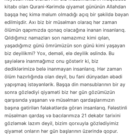
kitabı olan Qurani-Kərimdə qiyamət gününün Allahdan
başqa heç kimə məlum olmadığı açıq bir şəkildə bəyan
edilmişdir. Axı biz bir müsəlman olaraq hər zaman
ölümün qapımızda qonaq olacağına inanan insanlarıq.
Qıldığımız namazları son namazımız kimi qılan,
yaşadığımız günü ömrümüzün son günü kimi yaşayan
biz deyilikmi? Yox, deməli, elə deyilik əslində. Bu
şayiələrə inanmağımız onu göstərir ki, biz
dediklərimizə belə inanmayan insanlarıq. Hər zaman
ölüm hazırlığında olan deyil, bu fani dünyadan əbədi
yapışmaq istəyənlərik. Başqa din mənsublarının bir ay
sonra gözlədiyi qiyaməti biz hər gün gözümüzün
qarşısında yaşanan və müsəlman qardaşlarımızın
başına gətirilən fəlakətlərdə görən insanlarıq. Fələstinli
müsəlman qardaş və bacılarımıza 21 dekabr tarixini
gözləmək lazım deyil, bizim qorxuyla gözlədiyimiz
qiyamət onların hər gün başlarının üzərində qopur.