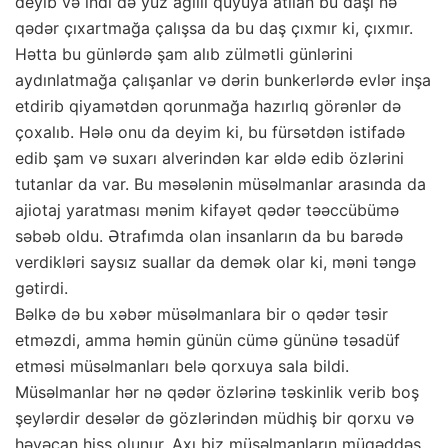
deyib və indi də yüz ağıllı quyuya atılan bu daşı nə
qədər çıxartmağa çalışsa da bu daş çıxmır ki, çıxmır.
Hətta bu günlərdə şam alıb zülmətli günlərini
aydınlatmağa çalışanlar və dərin bunkerlərdə evlər inşa
etdirib qiyamətdən qorunmağa hazırlıq görənlər də
çoxalıb. Hələ onu da deyim ki, bu fürsətdən istifadə
edib şam və suxarı alverindən kar əldə edib özlərini
tutanlar da var. Bu məsələnin müsəlmanlar arasında da
ajiotaj yaratması mənim kifayət qədər təəccübümə
səbəb oldu. Ətrafımda olan insanların da bu barədə
verdikləri saysız suallar da demək olar ki, məni təngə
gətirdi.
Bəlkə də bu xəbər müsəlmanlara bir o qədər təsir
etməzdi, amma həmin günün cümə gününə təsadüf
etməsi müsəlmanları belə qorxuya sala bildi.
Müsəlmanlar hər nə qədər özlərinə təskinlik verib boş
şeylərdir desələr də gözlərindən müdhiş bir qorxu və
həyəcan hiss olunur. Axı biz müsəlmanların müqəddəs