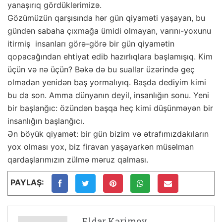
yanaşırıq gördüklərimizə.
Gözümüzün qarşısında hər gün qiyaməti yaşayan, bu
gündən sabaha çıxmağa ümidi olmayan, varını-yoxunu
itirmiş insanları görə-görə bir gün qiyamətin
qopacağından ehtiyat edib hazırlıqlara başlamışıq. Kim
üçün və nə üçün? Bəkə də bu suallar üzərində geç
olmadan yenidən baş yormalıyıq. Başda dediyim kimi
bu da son. Amma dünyanın deyil, insanlığın sonu. Yeni
bir başlanğıc: özündən başqa heç kimi düşünməyən bir
insanlığın başlanğıcı.
Ən böyük qiyamət: bir gün bizim və ətrafımızdakıların
yox olması yox, biz firavan yaşayarkən müsəlman
qardaşlarımızın zülmə məruz qalması.
PAYLAŞ:
Eldar Kərimov