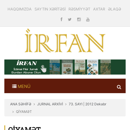
HAQQIMIZDA
SAYTIN XƏRİTƏSİ
RƏSMİYYƏT
AXTAR
ƏLAQƏ
MENÜ
ANA SƏHİFƏ
JURNAL ARXİVİ
73. SAYI | 2012 Dekabr
QİYAMƏT
QİYAMƏT