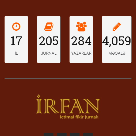
17
205
284
4,059
İL
JURNAL
YAZARLAR
MƏQALƏ