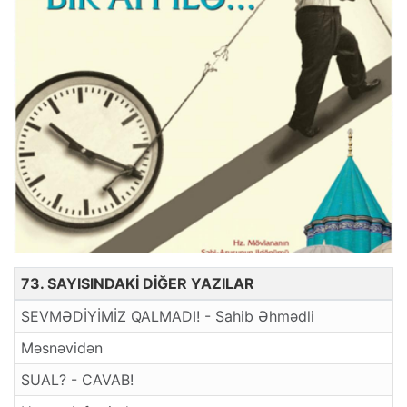
73. SAYISINDAKİ DİĞER YAZILAR
SEVMƏDİYİMİZ QALMADI! - Sahib Əhmədli
Məsnəvidən
SUAL? - CAVAB!