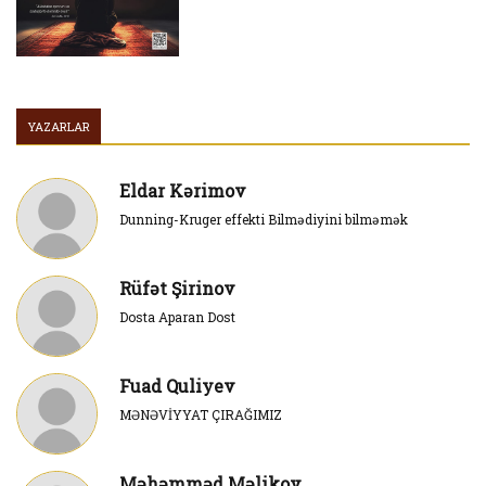
YAZARLAR
Eldar Kərimov
Dunning-Kruger effekti Bilmədiyini bilməmək
Rüfət Şirinov
Dosta Aparan Dost
Fuad Quliyev
MƏNƏVİYYAT ÇIRAĞIMIZ
Məhəmməd Məlikov