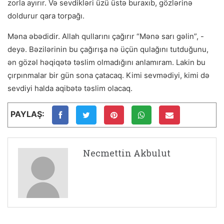
zorla ayırır. Və sevdikləri üzü üstə buraxıb, gözlərinə
doldurur qara torpağı.
Məna əbədidir. Allah qullarını çağırır “Mənə sarı gəlin”, -
deyə. Bəzilərinin bu çağırışa nə üçün qulağını tutduğunu,
ən gözəl həqiqətə təslim olmadığını anlamıram. Lakin bu
çırpınmalar bir gün sona çatacaq. Kimi sevmədiyi, kimi də
sevdiyi halda aqibətə təslim olacaq.
PAYLAŞ:
Necmettin Akbulut