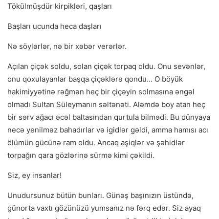
Tökülmüşdür kirpikləri, qaşları
Başları ucunda heca daşları
Nə söylərlər, nə bir xəbər verərlər.
Açılan çiçək soldu, solan çiçək torpaq oldu. Onu sevənlər,
onu qoxulayanlar başqa çiçəklərə qondu… O böyük
hakimiyyətinə rəğmən heç bir çiçəyin solmasına əngəl
olmadı Sultan Süleymanın səltənəti. Aləmdə boy atan heç
bir sərv ağacı əcəl baltasından qurtula bilmədi. Bu dünyaya
necə yenilməz bahadırlar və igidlər gəldi, amma hamısı acı
ölümün gücünə ram oldu. Ancaq aşiqlər və şəhidlər
torpağın qara gözlərinə sürmə kimi çəkildi.
Siz, ey insanlar!
Unudursunuz bütün bunları. Günəş başınızın üstündə,
günorta vaxtı gözünüzü yumsanız nə fərq edər. Siz ayaq