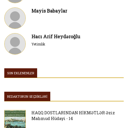
Mayis Babaylar
Hacı Arif Heydəroğlu
Yetimlik
SON EKLENENLER
REDAKTORUN SEÇDİKLƏRİ
HAQQ DOSTLARINDAN HİKMƏTLƏR Əziz
Mahmud Hüdayi - 14