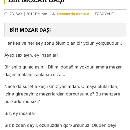
73. SAYI | 2012 Dekabr
Necmettin Akbulut
TƏSƏVVÜF
BİR MƏZAR DAŞI
Hər kəs və hər şey sonu ölüm olan bir yolun yolçusudur…
Ayaq saxlayın, ey insanlar!
Bir anlıq qulaq asın… Dilim, dodağım yoxdur, amma məzar
daşım məlalımı anlatsın sizə…
Necə də sürətlə keçirsiniz yanımdan. Olmaya ölülərdən,
içinə girəcəyiniz məzarlardan qorxursunuz? Bu mənzərə
hürküdürmü sizi?
Siz, ey insanlar!
Siz bizdən deyil, özünüzdən qorxursunuz. Ölüdən deyil,