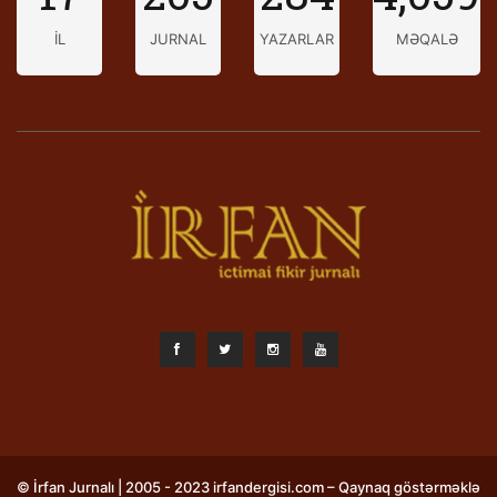
İL
JURNAL
YAZARLAR
MƏQALƏ
© İrfan Jurnalı | 2005 - 2023 irfandergisi.com – Qaynaq göstərməklə