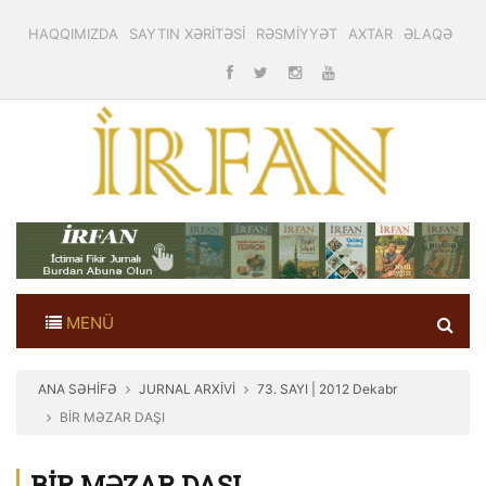
HAQQIMIZDA
SAYTIN XƏRİTƏSİ
RƏSMİYYƏT
AXTAR
ƏLAQƏ
MENÜ
ANA SƏHİFƏ
JURNAL ARXİVİ
73. SAYI | 2012 Dekabr
BİR MƏZAR DAŞI
BİR MƏZAR DAŞI