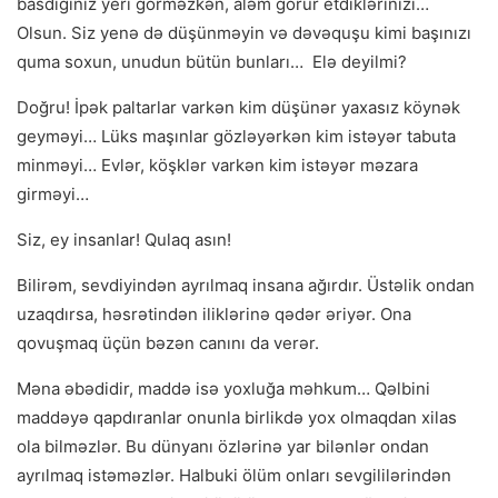
basdığınız yeri görməzkən, aləm görür etdiklərinizi…
Olsun. Siz yenə də düşünməyin və dəvəquşu kimi başınızı
quma soxun, unudun bütün bunları… Elə deyilmi?
Doğru! İpək paltarlar varkən kim düşünər yaxasız köynək
geyməyi… Lüks maşınlar gözləyərkən kim istəyər tabuta
minməyi… Evlər, köşklər varkən kim istəyər məzara
girməyi…
Siz, ey insanlar! Qulaq asın!
Bilirəm, sevdiyindən ayrılmaq insana ağırdır. Üstəlik ondan
uzaqdırsa, həsrətindən iliklərinə qədər əriyər. Ona
qovuşmaq üçün bəzən canını da verər.
Məna əbədidir, maddə isə yoxluğa məhkum… Qəlbini
maddəyə qapdıranlar onunla birlikdə yox olmaqdan xilas
ola bilməzlər. Bu dünyanı özlərinə yar bilənlər ondan
ayrılmaq istəməzlər. Halbuki ölüm onları sevgililərindən