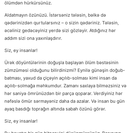
ölümdən hürkürsünüz.
Aldatmayın özünüzü. İstərsəniz tələsin, bəlkə də
qədərinizdən qurtularsınız – o sizin qədəriniz. Tələsin,
əcəliniz gedəcəyiniz yerdə sizi gözləyir. Atdığınız hər
addım sizi ona yaxınlaşdırır.
Siz, ey insanlar!
Ürək döyüntülərinin doğuşla başlayan ölüm bəstəsinin
zümzüməsi olduğunu bilirdinizmi? Eynilə günəşin doğub-
batması, yaxud da çiçəyin açılıb-solması kimi insan da
açılıb-solmağa məhkumdur. Zamanı saxlaya bilməzsiniz və
hər saniyə ömrünüzdən bir parça qoparar. Verdiyiniz hər
nəfəslə ömür sərmayəniz daha da azalar. Və insan bu gün
ayaq basdığı toprağın altında sabah özünü görər.
Siz, ey insanlar!