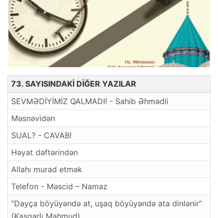
73. SAYISINDAKİ DİĞER YAZILAR
SEVMƏDİYİMİZ QALMADI! - Sahib Əhmədli
Məsnəvidən
SUAL? - CAVAB!
Həyat dəftərindən
Allahı murad etmək
Telefon - Məscid – Namaz
“Dayça böyüyəndə at, uşaq böyüyəndə ata dinlənir”
(Kaşqarlı Mahmud)