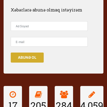
Xəbərlərə abunə olmaq istəyirəm
ABUNƏ OL
17
205
284
4,059