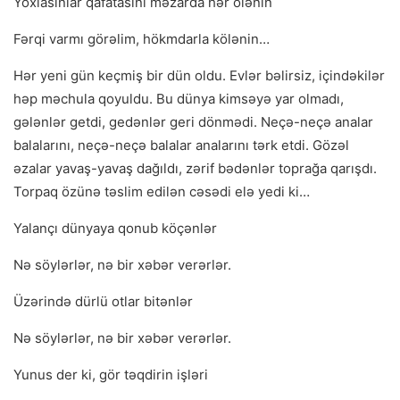
Yoxlasınlar qafatasını məzarda hər ölənin
Fərqi varmı görəlim, hökmdarla kölənin…
Hər yeni gün keçmiş bir dün oldu. Evlər bəlirsiz, içindəkilər
həp məchula qoyuldu. Bu dünya kimsəyə yar olmadı,
gələnlər getdi, gedənlər geri dönmədi. Neçə-neçə analar
balalarını, neçə-neçə balalar analarını tərk etdi. Gözəl
əzalar yavaş-yavaş dağıldı, zərif bədənlər toprağa qarışdı.
Torpaq özünə təslim edilən cəsədi elə yedi ki…
Yalançı dünyaya qonub köçənlər
Nə söylərlər, nə bir xəbər verərlər.
Üzərində dürlü otlar bitənlər
Nə söylərlər, nə bir xəbər verərlər.
Yunus der ki, gör təqdirin işləri