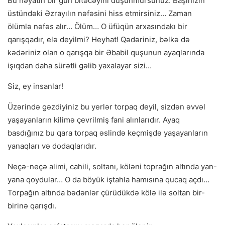
Bu həyatın bir gün bitəcəyini düşünmürsünüz. Başınızın
üstündəki Əzrayılın nəfəsini hiss etmirsiniz… Zaman
ölümlə nəfəs alır… Ölüm… O üfüqün arxasındakı bir
qarışqadır, elə deyilmi? Heyhat! Qədəriniz, bəlkə də
kədəriniz olan o qarışqa bir Əbabil quşunun ayaqlarında
işıqdan daha sürətli gəlib yaxalayar sizi…
Siz, ey insanlar!
Üzərində gəzdiyiniz bu yerlər torpaq deyil, sizdən əvvəl
yaşayanların kilimə çevrilmiş fani alınlarıdır. Ayaq
basdığınız bu qara torpaq əslində keçmişdə yaşayanların
yanaqları və dodaqlarıdır.
Neçə-neçə alimi, cahili, soltanı, köləni toprağın altında yan-
yana qoydular… O da böyük iştahla hamısına qucaq açdı…
Torpağın altında bədənlər çürüdükdə kölə ilə soltan bir-
birinə qarışdı.