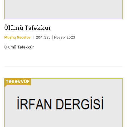
Ölümü Təfəkkür
Müşfiq Nəcəfov
204. Sayı | Noyabr 2023
Ölümü Təfəkkür
TƏSƏVVÜF