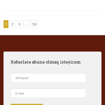
1
2
3
...
56
Xəbərlərə abunə olmaq istəyirəm