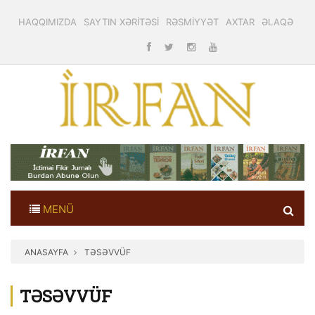
HAQQIMIZDA
SAYTIN XƏRİTƏSİ
RƏSMİYYƏT
AXTAR
ƏLAQƏ
MENÜ
ANASAYFA
TƏSƏVVÜF
TƏSƏVVÜF