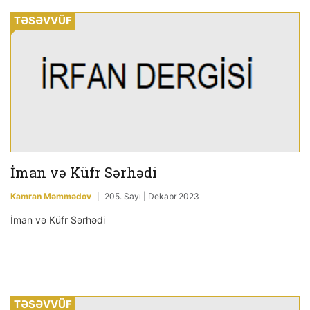
TƏSƏVVÜF
İman və Küfr Sərhədi
Kamran Məmmədov
205. Sayı | Dekabr 2023
İman və Küfr Sərhədi
TƏSƏVVÜF