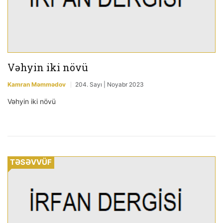
Vəhyin iki növü
Kamran Məmmədov
204. Sayı | Noyabr 2023
Vəhyin iki növü
TƏSƏVVÜF