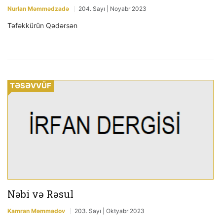
Nurlan Məmmədzadə
204. Sayı | Noyabr 2023
Təfəkkürün Qədərsən
TƏSƏVVÜF
Nəbi və Rəsul
Kamran Məmmədov
203. Sayı | Oktyabr 2023