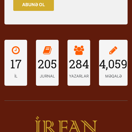
ABUNƏ OL
17
205
284
4,059
İL
JURNAL
YAZARLAR
MƏQALƏ