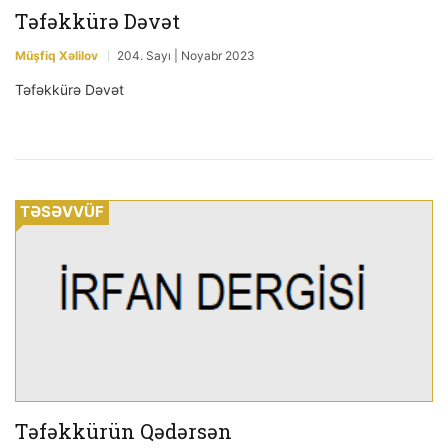
Təfəkkürə Dəvət
Müşfiq Xəlilov
204. Sayı | Noyabr 2023
Təfəkkürə Dəvət
TƏSƏVVÜF
Təfəkkürün Qədərsən