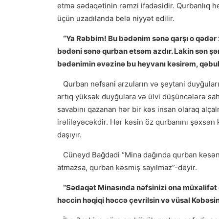
etmə sədaqətinin rəmzi ifadəsidir. Qurbanlıq 
üçün uzadılanda belə niyyət edilir.
“Ya Rəbbim! Bu bədənim sənə qarşı o qədər 
bədəni sənə qurban etsəm azdır. Lakin sən ş
bədənimin əvəzinə bu heyvanı kəsirəm, qəbul e
Qurban nəfsani arzuların və şeytani duyğuları
artıq yüksək duyğulara və ülvi düşüncələrə sahib
savabını qazanan hər bir kəs insan olaraq alç
irəliləyəcəkdir. Hər kəsin öz qurbanını şəxsə
daşıyır.
Cüneyd Bağdadi “Mina dağında qurban kəsən bi
atmazsa, qurban kəsmiş sayılmaz”-deyir.
“Sədaqət Minasında nəfsinizi ona müxalifət qı
həccin həqiqi həccə çevrilsin və vüsal Kəbəsin