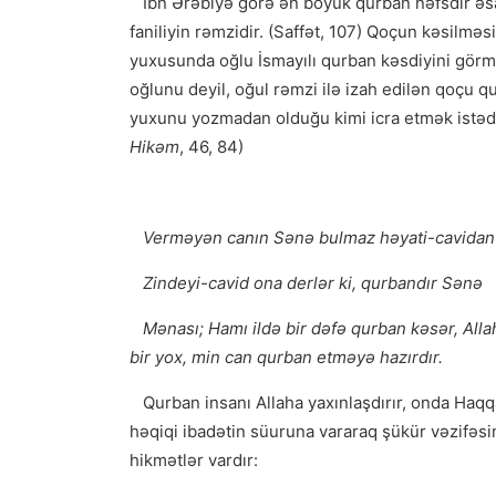
İbn Ərəbiyə görə ən böyük qurban nəfsdir əs
faniliyin rəmzidir. (Saffət, 107) Qoçun kəsilmə
yuxusunda oğlu İsmayılı qurban kəsdiyini gör
oğlunu deyil, oğul rəmzi ilə izah edilən qoçu 
yuxunu yozmadan olduğu kimi icra etmək istədi 
Hikəm
, 46, 84)
Verməyən canın Sənə bulmaz həyati-cavidan
Zindeyi-cavid ona derlər ki, qurbandır Sənə
Mənası
;
Hamı ildə bir dəfə qurban kəsər, All
bir yox, min can qurban etməyə hazırdır.
Qurban insanı Allaha yaxınlaşdırır, onda Haqqa 
həqiqi ibadətin süuruna vararaq şükür vəzifəsin
hikmətlər vardır: