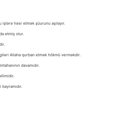
u işlərə həsr etmək şüurunu aşılayır.
da etmiş olur.
ir.
vgiləri Allaha qurban etmək hökmü verməkdir.
imtahanının davamıdır.
llimidir.
 bayramıdır.