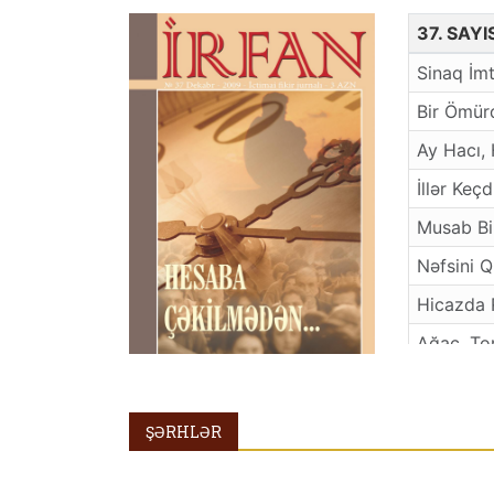
37. SAY
Sinaq İm
Bir Ömür
Ay Hacı,
İllər Keçd
Musab B
Nəfsini Q
Hicazda
Ağac, To
Saylar H
Müsəlman
ŞƏRHLƏR
El Dərdi