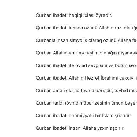
Qurban ibadəti həqiqi ixlası öyrədir.
Qurban ibadəti insana özünü Allahın razı olduğ
Qurbanla insan simvolik olaraq özünü Allaha fə
Qurban Allahın əmrinə təslim olmağın nişanəsid
Qurban ibadəti ilə övlad sevgisini və bütün se
Qurban ibadəti Allahın Həzrət İbrahimi çəkdiyi 
Qurban əməli olaraq tövhid dərsidir, tövhid müə
Qurban tarixi tövhid mübarizəsinin ümumbəşəri
Qurban ibadəti əhəmiyyətli bir İslam şüarıdır.
Qurban ibadəti insanı Allaha yaxınlaşdırır.