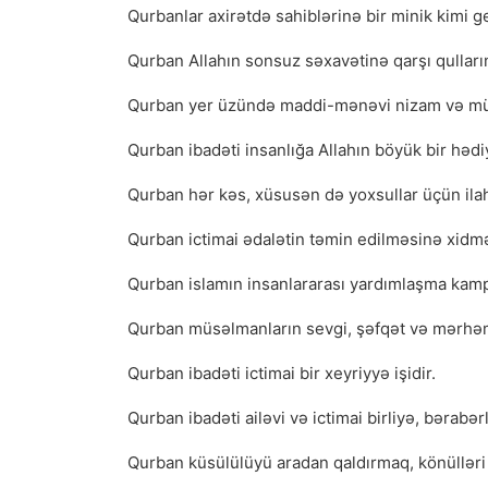
Qurbanlar axirətdə sahiblərinə bir minik kimi ge
Qurban Allahın sonsuz səxavətinə qarşı qulların 
Qurban yer üzündə maddi-mənəvi nizam və müva
Qurban ibadəti insanlığa Allahın böyük bir hədi
Qurban hər kəs, xüsusən də yoxsullar üçün ilahi 
Qurban ictimai ədalətin təmin edilməsinə xidmə
Qurban islamın insanlararası yardımlaşma kamp
Qurban müsəlmanların sevgi, şəfqət və mərhəm
Qurban ibadəti ictimai bir xeyriyyə işidir.
Qurban ibadəti ailəvi və ictimai birliyə, bərabərl
Qurban küsülülüyü aradan qaldırmaq, könülləri 