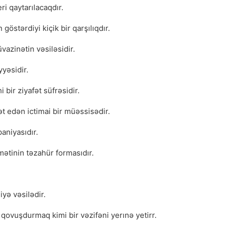
ri qaytarılacaqdır.
göstərdiyi kiçik bir qarşılıqdır.
zinətin vəsiləsidir.
yyəsidir.
bir ziyafət süfrəsidir.
t edən ictimai bir müəssisədir.
aniyasıdır.
ətinin təzahür formasıdır.
iyə vəsilədir.
qovuşdurmaq kimi bir vəzifəni yerınə yetirr.