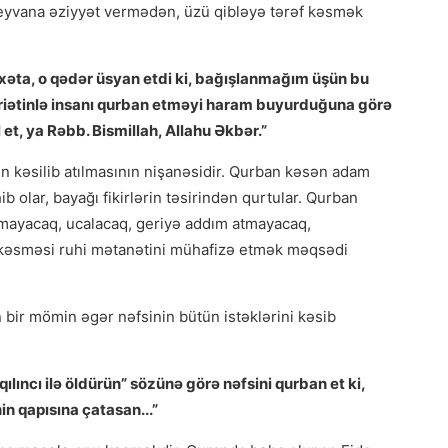
heyvana əziyyət vermədən, üzü qibləyə tərəf kəsmək
xəta, o qədər üsyan etdi ki, bağışlanmağım üşün bu
əriətinlə insanı qurban etməyi haram buyurduğuna görə
t, ya Rəbb. Bismillah, Allahu Əkbər.”
n kəsilib atılmasının nişanəsidir. Qurban kəsən adam
 olar, bayağı fikirlərin təsirindən qurtular. Qurban
almayacaq, ucalacaq, geriyə addım atmayacaq,
n kəsməsi ruhi mətanətini mühafizə etmək məqsədi
r mömin əgər nəfsinin bütün istəklərini kəsib
lıncı ilə öldürün” sözünə görə nəfsini qurban et ki,
in qapısına çatasan...”