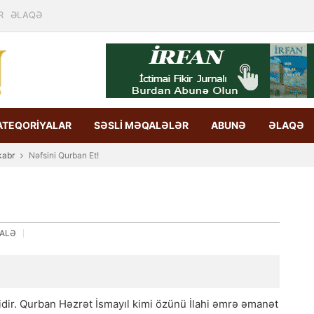
R
ƏLAQƏ
ATEQORİYALAR
SƏSLİ MƏQALƏLƏR
ABUNƏ
ƏLAQƏ
kabr
Nəfsini Qurban Et!
ALƏ
idir. Qurban Həzrət İsmayıl kimi özünü İlahi əmrə əmanət