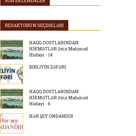
SON EKLENENLER
REDAKTORUN SEÇDİKLƏRİ
HAQQ DOSTLARINDAN
HİKMƏTLƏR Əziz Mahmud
Hüdayi - 14
BİRLİYİN ZƏFƏRİ
HAQQ DOSTLARINDAN
HİKMƏTLƏR Əziz Mahmud
Hüdayi - 6
HƏR ŞEY ONDANDIR