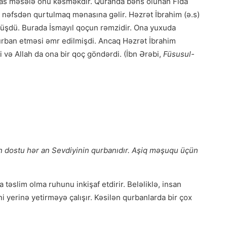
as məsələ onu kəsməkdir. Quranda bəhs olunan Fida
si nəfsdən qurtulmaq mənasına gəlir. Həzrət İbrahim (ə.s)
müşdü. Burada İsmayıl qoçun rəmzidir. Ona yuxuda
qurban etməsi əmr edilmişdi. Ancaq Həzrət İbrahim
və Allah da ona bir qoç göndərdi. (İbn Ərəbi,
Füsusul-
ah dostu hər an Sevdiyinin qurbanıdır. Aşiq məşuqu üçün
təslim olma ruhunu inkişaf etdirir. Beləliklə, insan
i yerinə yetirməyə çalışır. Kəsilən qurbanlarda bir çox