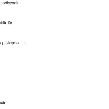
 hədiyyədir.
kkürdür.
u paylaşmaqdır.
.
dir.