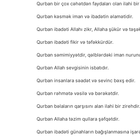
Qurban bir çox cəhətdən faydaları olan ilahi bir
Qurban kəsmək iman və ibadətin əlamətidir.
Qurban ibadəti Allahı zikr, Allaha şükür və təşə
Qurban ibadəti fikir və təfəkkürdür.
Qurban səmimiyyətdir, qəlblərdəki iman nurun
Qurban Allah sevgisinin isbatıdır.
Qurban insanlara səadət və sevinc bəxş edir.
Qurban rəhmətə vəsilə və bərəkətdir.
Qurban bəlaların qarşısını alan ilahi bir zirehdir
Qurban Allaha təzim qullara şəfqətdir.
Qurban ibadəti günahların bağışlanmasına işarə