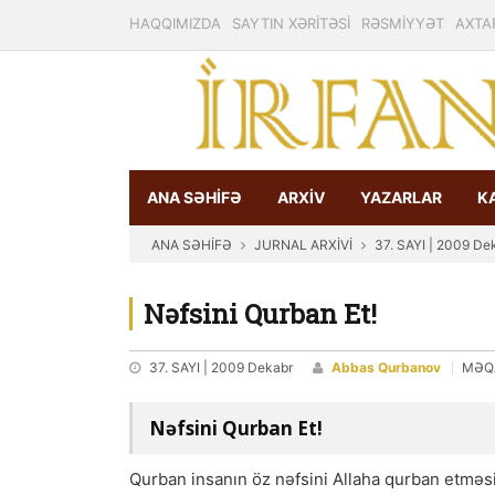
HAQQIMIZDA
SAYTIN XƏRİTƏSİ
RƏSMİYYƏT
AXTA
ANA SƏHİFƏ
ARXİV
YAZARLAR
K
ANA SƏHİFƏ
JURNAL ARXİVİ
37. SAYI | 2009 De
Nəfsini Qurban Et!
37. SAYI | 2009 Dekabr
Abbas Qurbanov
MƏQ
Nəfsini Qurban Et!
Qurban insanın öz nəfsini Allaha qurban etməs