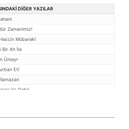
ISINDAKİ DİĞER YAZILAR
tahani
dür Zamanimiz!
 Həccin Mübarək!
i Bir Ah İlə
in Ümeyr
urban Et!
 Ramazan
rpaq Və Qəbir
əyatda, Yoxsa Həyat Saylarda?
in Haqlari
ni Dağ Çiynində Daşiyanlar