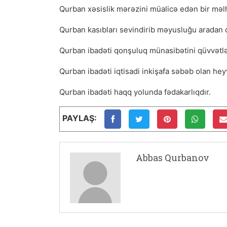
Qurban xəsislik mərəzini müalicə edən bir məl
Qurban kasıbları sevindirib məyusluğu aradan qa
Qurban ibadəti qonşuluq münasibətini qüvvətlə
Qurban ibadəti iqtisadi inkişafa səbəb olan hey
Qurban ibadəti haqq yolunda fədakarlıqdır.
PAYLAŞ:
Abbas Qurbanov