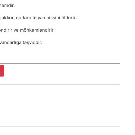
həmdir.
ldırır, qədərə üsyan hissini öldürür.
ndirir və möhkəmləndirir.
vandarlığa təşviqdir.