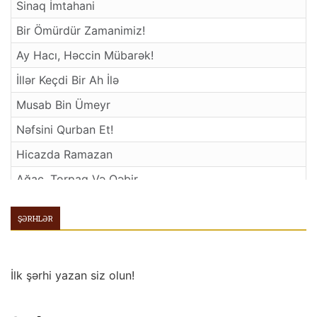
Sinaq İmtahani
Bir Ömürdür Zamanimiz!
Ay Hacı, Həccin Mübarək!
İllər Keçdi Bir Ah İlə
Musab Bin Ümeyr
Nəfsini Qurban Et!
Hicazda Ramazan
Ağac, Torpaq Və Qəbir
Saylar Həyatda, Yoxsa Həyat Saylarda?
ŞƏRHLƏR
Müsəlmanin Haqlari
El Dərdini Dağ Çiynində Daşiyanlar
İlk şərhi yazan siz olun!
Yol Yoldaşımın Dedikləri
Düşünmə…