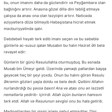
bu, onun imanını daha da gücləndirir və Peyğəmbərə olan
bağlılığını artırır. Anasına gözəl dillə dini təbliğ etməyə
çalışsa da anası ona olan təzyiqini artırır. Nəticədə
əziyyətlərə dözə bilməyib Həbəşistana hicrət etmək
məcburiyyətində qalır.
Dəbdəbəli həyatı tərk edib imanı seçən və bu səbəblə
günlərlə ac-susuz qalan Musabın bu halın Həzrət Əli belə
rəvayət edir:
Günlərin bir günü Rəsulullahla oturmuşduq. Bu əsnada
Musab bin Ümeyr gəldi. Üzərində yamaqlı paltardan başqa
geyəcək heç bir şeyi yoxdu. Onun bu halını görən Rəsulu
Əkrəmin gözləri yaşla doldu və belə dedi:
Qəlbini Allahın
nurlandırdığı bu şəxsə baxın! Ana və atası onu ən ləzzətli
nemətlərlə yedirib- içirirdi. Allah üçün bunların hamısını
tərk etdi. Allah və Rəsulunun sevgisi onu bu hala gətirib
.
Mədinəlilərdən bir qismi islamı qəbul etmişdilər. Dini