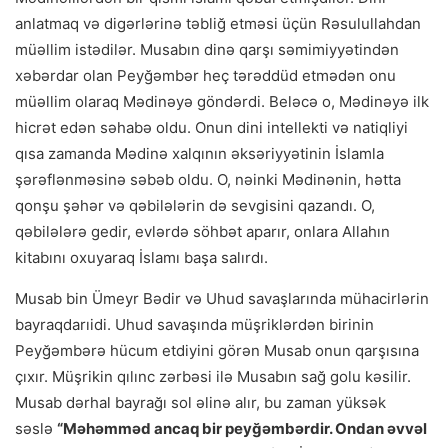
anlatmaq və digərlərinə təbliğ etməsi üçün Rəsulullahdan
müəllim istədilər. Musabın dinə qarşı səmimiyyətindən
xəbərdar olan Peyğəmbər heç tərəddüd etmədən onu
müəllim olaraq Mədinəyə göndərdi. Beləcə o, Mədinəyə ilk
hicrət edən səhabə oldu. Onun dini intellekti və natiqliyi
qısa zamanda Mədinə xalqının əksəriyyətinin İslamla
şərəflənməsinə səbəb oldu. O, nəinki Mədinənin, hətta
qonşu şəhər və qəbilələrin də sevgisini qazandı. O,
qəbilələrə gedir, evlərdə söhbət aparır, onlara Allahın
kitabını oxuyaraq İslamı başa salırdı.
Musab bin Ümeyr Bədir və Uhud savaşlarında mühacirlərin
bayraqdarıidi. Uhud savaşında müşriklərdən birinin
Peyğəmbərə hücum etdiyini görən Musab onun qarşısına
çıxır. Müşrikin qılınc zərbəsi ilə Musabın sağ golu kəsilir.
Musab dərhal bayrağı sol əlinə alır, bu zaman yüksək
səslə
“Məhəmməd ancaq bir peyğəmbərdir. Ondan əvvəl