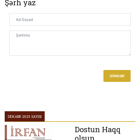
Şərh yaz
Möminlər Ancaq Və Ancaq Qardaşdırlar
Quranın Təsiri
Cəhənnəmə Getmirəm Ki
GÖNDƏR
DEKABR 2023 SAYISI
Dostun Haqq
olsun