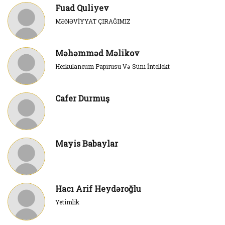
Fuad Quliyev
MƏNƏVİYYAT ÇIRAĞIMIZ
Məhəmməd Məlikov
Herkulaneum Papirusu Və Süni İntellekt
Cafer Durmuş
Mayis Babaylar
Hacı Arif Heydəroğlu
Yetimlik