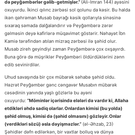
də peyğəmbərlər gəlib-getmişlər.”
(Ali-İmran 144) ayəsini
oxuyurdu. İkinci qılınc zərbəsi sol qolunu da kəsir. Bu halda
ikən qəhrəman Musab bayrağı kəsik qollarıyla sinəsinə
sıxaraq səmada dalğalandırır və Peyğəmbərə zərər
gəlməsin deyə kafirlərə müqavimət göstərir. Nəhayət İbn
Kamiə tərəfindən atılan mizraq zərbəsi ilə şəhid olur.
Musab zireh geyindiyi zaman Peyğəmbərə çox oxşayırdı.
Buna görə də müşriklər Peyğəmbəri öldürdüklərini zənn
edib sevinirdilər.
Uhud savaşında bir çox mübarək səhabə şəhid oldu.
Həzrət Peyğəmbər gənc cəngavər Musabın mübarək
cəsədinin yanında yaşlı gözlərlə bu ayəni
oxuyurdu:
“Möminlər içərisində elələri də vardır ki, Allaha
etdikləri əhdə sadiq olarlar. Onlardan kimisi (bu yolda)
şəhid olmuş, kimisi də (şəhid olmasını) gözləyir. Onlar
(verdikləri sözü) əsla dəyişməzlər.”
(əl-Əhzab, 23)
Şəhidlər dəfn edilərkən, bir vaxtlar bolluq və dünya