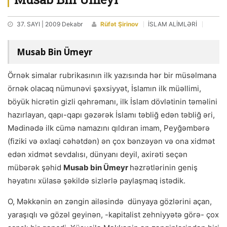
37. SAYI | 2009 Dekabr
Rüfət Şirinov
İSLAM ALİMLƏRİ
Musab Bin Ümeyr
Örnək simalar rubrikasının ilk yazısında hər bir müsəlmana
örnək olacaq nümunəvi şəxsiyyət, İslamın ilk müəllimi,
böyük hicrətin gizli qəhrəmanı, ilk İslam dövlətinin təməlini
hazırlayan, qapı-qapı gəzərək İslamı təbliğ edən təbliğ əri,
Mədinədə ilk cümə namazını qıldıran imam, Peyğəmbərə
(fiziki və əxlaqi cəhətdən) ən çox bənzəyən və ona xidmət
edən xidmət sevdalısı, dünyanı deyil, axirəti seçən
mübərək şəhid
Musab bin Ümeyr
həzrətlərinin geniş
həyatını xülasə şəkildə sizlərlə paylaşmaq istədik.
O, Məkkənin ən zəngin ailəsində dünyaya gözlərini açan,
yaraşıqlı və gözəl geyinən, -kapitalist zehniyyətə görə- çox