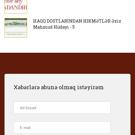
HAQQ DOSTLARINDAN HİKMƏTLƏR Əziz
Mahmud Hüdayi - 5
Xəbərlərə abunə olmaq istəyirəm