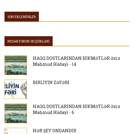
SON EKLENENLER
REDAKTORUN SEÇDİKLƏRİ
HAQQ DOSTLARINDAN HİKMƏTLƏR Əziz
Mahmud Hüdayi - 14
BİRLİYİN ZƏFƏRİ
HAQQ DOSTLARINDAN HİKMƏTLƏR Əziz
Mahmud Hüdayi - 6
HƏR ŞEY ONDANDIR