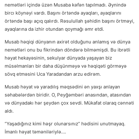
nemətləri içində üzən Musaba kəfən tapılmadı. Əynində
bircı köynəyi vardı. Başını örtəndə ayaqları, ayaqlarını
örtəndə başı açıq qalırdı. Rəsulullah şəhidin başını örtməyi,
ayaqlarına da izhir otundan qoymağı əmr etdi
.
Musab həqiqi dünyanın axirət olduğunu anlamış və dünya
nemətləri onu bu fikrindən döndərə bilməmişdi. Bu ibrətli
həyat hekayəsinin, sekulyar dünyada yaşayan biz
müsəlmanları bir daha düşünməyə və həqiqəti görməyə
sövq etməsini Uca Yaradandan arzu edirəm.
Musab həyat və yaradılış məqsədini ən yaxşı anlayan
səhabələrdən biridir. O, Peyğəmbəri anasından, atasından
və dünyadakı hər şeydən çox sevdi. Mükafat olaraq cənnəti
aldı.
“Yaşadığınız kimi həşr olunarsınız” hədisini unutmayaq.
İmanlı həyat təməniləriylə….