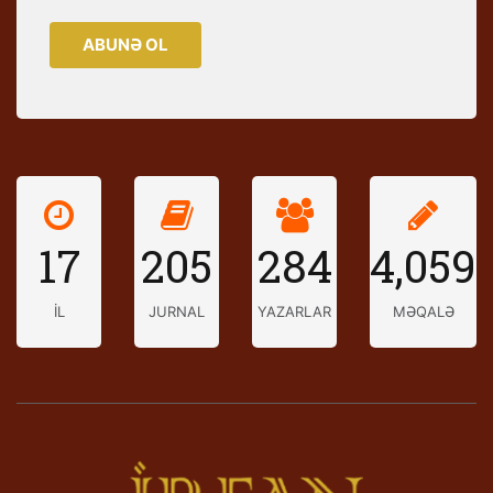
ABUNƏ OL
17
205
284
4,059
İL
JURNAL
YAZARLAR
MƏQALƏ