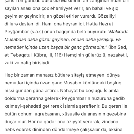
şanslı bir gəncdi. Xüsusilə Məkkənin ən zənginlərindən biri
sayılan anası ona çox əhəmiyyət verir, ən bahalı və şıq
geyimlər geyindirir, ən gözəl ətirlər vurardı. Gözəlliyi
dillərə dastan idi. Hamı ona heyran idi. Hətta Həzrət
Peyğəmbər (s.ə.s) onun haqqında belə buyurub:
“Məkkədə
Musabdan daha gözəl geyinən, ondan daha yaraşıqlı və
nemətlər içində üzən başqa bir gənc görmədim.”
(İbn Səd,
ət-Təbəqatul-Kübra, III, 116) Həmçinin gülərüzlü, nəzakətli,
zəki və natiq birisiydi.
Heç bir zaman mənasız bütlərə sitayiş etməyən, dünya
nemətləri içində üzən gənc Musabın könlündəki boşluq
hissi gündən günə artırdı. Nəhayət bu boşluğu İslamla
doldurma qərarına gələrək Peyğəmbərin hüzuruna gedib
kəlmeyi-şəhadəti gətirərək İslamla şərəflənir. Bu qərarı ilə
bütün qohum-əqrəbasının, xüsusilə də anasının qəzəbinə
düçar olur. Hər nə qədər ona əziyyət verərək, zindana
həbs edərək dinindən döndərməyə çalışsalar da, əksinə