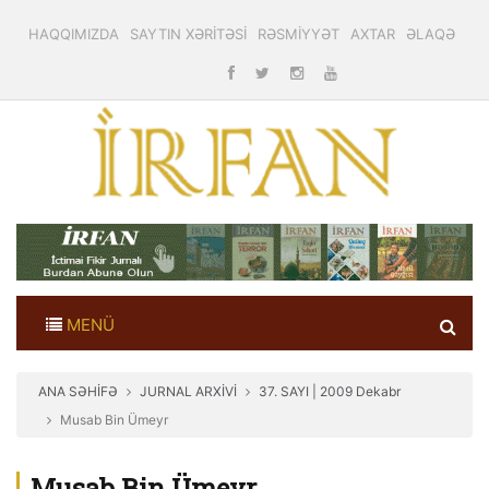
HAQQIMIZDA
SAYTIN XƏRİTƏSİ
RƏSMİYYƏT
AXTAR
ƏLAQƏ
MENÜ
ANA SƏHİFƏ
JURNAL ARXİVİ
37. SAYI | 2009 Dekabr
Musab Bin Ümeyr
Musab Bin Ümeyr