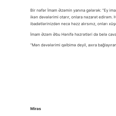
Bir nəfər İmam Əzəmin yanına gələrək: “Ey im
ikən dəvələrimi otarır, onlara nəzarət edirəm.
ibadətlərinizdən necə həzz alırsınız, onları xü
İmam Əzəm Əbu Hənifə həzrətləri də belə cava
“Mən dəvələrimi qəlbimə deyil, axıra bağlayıra
Miras