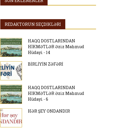
SON EKLENENLER
REDAKTORUN SEÇDİKLƏRİ
HAQQ DOSTLARINDAN
HİKMƏTLƏR Əziz Mahmud
Hüdayi - 14
BİRLİYİN ZƏFƏRİ
HAQQ DOSTLARINDAN
HİKMƏTLƏR Əziz Mahmud
Hüdayi - 6
HƏR ŞEY ONDANDIR