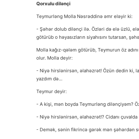
Qorxulu dilənçi
Teymurləng Molla Nəsrəddinə əmr eləyir ki:
- Şəhər dolub dilənçi ilə. Özləri də elə üzlü, e
götürüb o həyasızların siyahısını tutarsan, ş
Molla kağız-qələm götürüb, Teymurun öz adını b
olur. Molla deyir:
- Niyə hirslənirsən, əlahəzrət! Özün dedin ki, 
yazdım də…
Teymur deyir:
- A kişi, mən boyda Teymurləng dilənçiyəm? Öz
- Niyə hirslənirsən, əlahəzrət!? Cidanı çuvalda
- Demək, sənin fikrincə gərək mən şəhərdən 