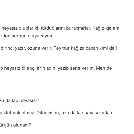
lə həyasız olublar ki, tutduqlarını buraxmırlar. Kağız-qələm
əhərdən sürgün eləyəcəyəm.
irinci yazır, özünə verir. Teymur kağıza baxan kimi dəli
lap həyasız dilənçilərin adını yazıb sənə verim. Mən də
ü də lap həyasızı?
 gizlətmək olmaz. Dilənçisən, özü də lap həyasızından.
sürgün olunam?