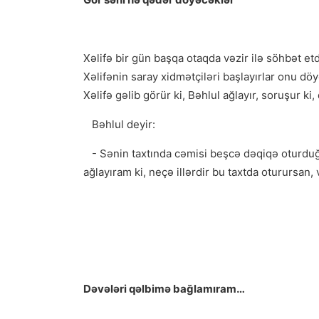
Xəlifə bir gün başqa otaqda vəzir ilə söhbət et
Xəlifənin saray xidmətçiləri başlayırlar onu d
Xəlifə gəlib görür ki, Bəhlul ağlayır, soruşur ki
Bəhlul deyir:
- Sənin taxtında cəmisi beşcə dəqiqə oturduğ
ağlayıram ki, neçə illərdir bu taxtda oturursan
Dəvələri qəlbimə bağlamıram…