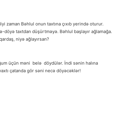
diyi zaman Bəhlul onun taxtına çıxıb yerində oturur.
öyə-döyə taxtdan düşürtməyə. Bəhlul başlayır ağlamağa.
, qardaş, niyə ağlayırsan?
um üçün məni belə döydülər. İndi sənin halına
, vaxtı çatanda gör səni necə döyəcəklər!