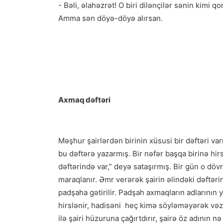
- Bəli, əlahəzrət! O biri dilənçilər sənin kimi q
Amma sən döyə-döyə alırsan.
Axmaq dəftəri
Məşhur şairlərdən birinin xüsusi bir dəftəri va
bu dəftərə yazarmış. Bir nəfər başqa birinə hir
dəftərində var,” deyə sataşırmış. Bir gün o dö
maraqlanır. Əmr verərək şairin əlindəki dəftərin
padşaha gətirilir. Padşah axmaqların adlarının 
hirslənir, hadisəni heç kimə söyləməyərək vəzi
ilə şairi hüzuruna çağırtdırır, şairə öz adının n