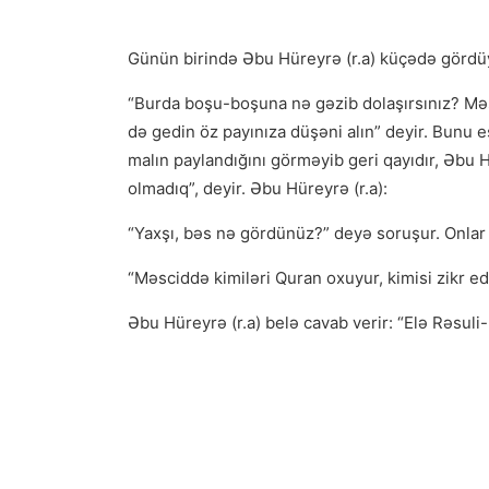
Günün birində Əbu Hüreyrə (r.a) küçədə gördüy
“Burda boşu-boşuna nə gəzib dolaşırsınız? Məsc
də gedin öz payınıza düşəni alın” deyir. Bunu 
malın paylandığını görməyib geri qayıdır, Əbu 
olmadıq”, deyir. Əbu Hüreyrə (r.a):
“Yaxşı, bəs nə gördünüz?” deyə soruşur. Onlar
“Məsciddə kimiləri Quran oxuyur, kimisi zikr edi
Əbu Hüreyrə (r.a) belə cavab verir: “Elə Rəsuli