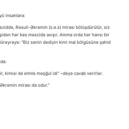
ü insanlara:
iddə, Rəsuli-Əkrəmin (s.ə.s) mirası bölüşdürülür, siz
eşidən hər kəs məscidə axışır. Amma orda hər hansı bir
Hüreyrəyə: “Biz sənin dediyin kimi mal bölgüsünə şahid
 da:
r, kimisi də elmlə məşğul idi” –deyə cavab verirlər.
-Əkrəmin mirası da odur.”