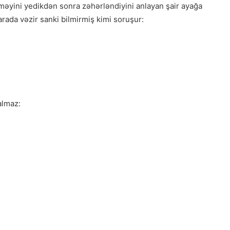
məyini yedikdən sonra zəhərləndiyini anlayan şair ayağa
arada vəzir sanki bilmirmiş kimi soruşur:
almaz: