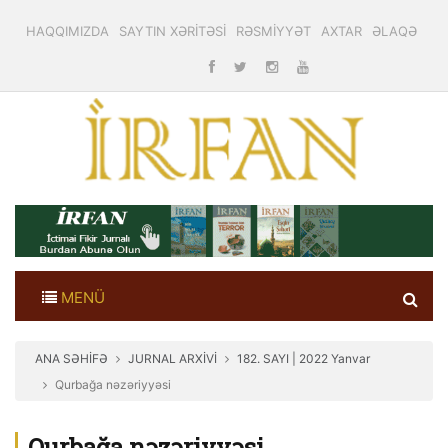
HAQQIMIZDA
SAYTIN XƏRİTƏSİ
RƏSMİYYƏT
AXTAR
ƏLAQƏ
MENÜ
ANA SƏHİFƏ
JURNAL ARXİVİ
182. SAYI | 2022 Yanvar
Qurbağa nəzəriyyəsi
Qurbağa nəzəriyyəsi