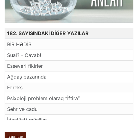
182. SAYISINDAKİ DİĞER YAZILAR
BİR HƏDİS
Sual? - Cavab!
Essevari fikirlər
Ağdaş bazarında
Foreks
Psixoloji problem olaraq “İftira”
Sehr və cadu
İdeal(ist) müəllim
“Uşaqlar insanlığın gələcəyidir”.
ŞƏRHLƏR