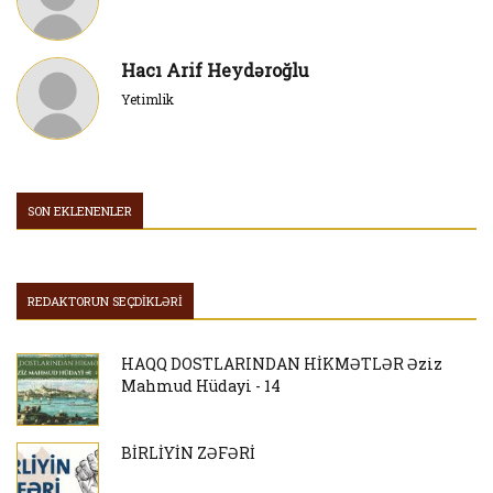
Hacı Arif Heydəroğlu
Yetimlik
SON EKLENENLER
REDAKTORUN SEÇDİKLƏRİ
HAQQ DOSTLARINDAN HİKMƏTLƏR Əziz
Mahmud Hüdayi - 14
BİRLİYİN ZƏFƏRİ