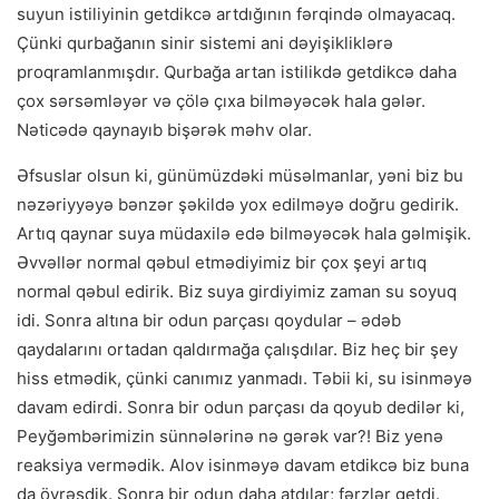
suyun istiliyinin getdikcə artdığının fərqində olmayacaq.
Çünki qurbağanın sinir sistemi ani dəyişikliklərə
proqramlanmışdır. Qurbağa artan istilikdə getdikcə daha
çox sərsəmləyər və çölə çıxa bilməyəcək hala gələr.
Nəticədə qaynayıb bişərək məhv olar.
Əfsuslar olsun ki, günümüzdəki müsəlmanlar, yəni biz bu
nəzəriyyəyə bənzər şəkildə yox edilməyə doğru gedirik.
Artıq qaynar suya müdaxilə edə bilməyəcək hala gəlmişik.
Əvvəllər normal qəbul etmədiyimiz bir çox şeyi artıq
normal qəbul edirik. Biz suya girdiyimiz zaman su soyuq
idi. Sonra altına bir odun parçası qoydular – ədəb
qaydalarını ortadan qaldırmağa çalışdılar. Biz heç bir şey
hiss etmədik, çünki canımız yanmadı. Təbii ki, su isinməyə
davam edirdi. Sonra bir odun parçası da qoyub dedilər ki,
Peyğəmbərimizin sünnələrinə nə gərək var?! Biz yenə
reaksiya vermədik. Alov isinməyə davam etdikcə biz buna
da öyrəşdik. Sonra bir odun daha atdılar; fərzlər getdi.