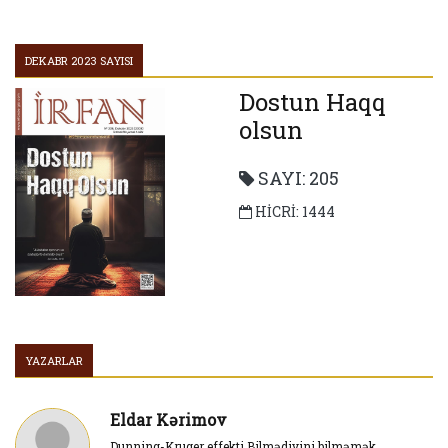
Gün var əsrə bərabər
Qış möminin baharıdır
DEKABR 2023 SAYISI
“Kosmosda izi olmayanın dünyada sözü olmaz!”
Dostun Haqq
olsun
SAYI: 205
HİCRİ: 1444
YAZARLAR
Eldar Kərimov
Dunning-Kruger effekti Bilmədiyini bilməmək