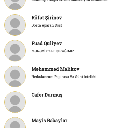
Rüfət Şirinov
Dosta Aparan Dost
Fuad Quliyev
MƏNƏVİYYAT ÇIRAĞIMIZ
Məhəmməd Məlikov
Herkulaneum Papirusu Və Süni İntellekt
Cafer Durmuş
Mayis Babaylar