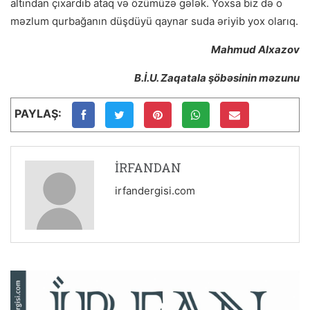
altından çıxardıb ataq və özümüzə gələk. Yoxsa biz də o
məzlum qurbağanın düşdüyü qaynar suda əriyib yox olarıq.
Mahmud Alxazov
B.İ.U. Zaqatala şöbəsinin məzunu
PAYLAŞ:
İRFANDAN
irfandergisi.com