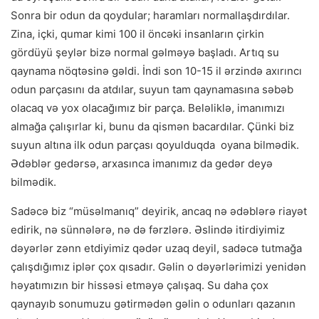
Sonra bir odun da qoydular; haramları normallaşdırdılar.
Zina, içki, qumar kimi 100 il öncəki insanların çirkin
gördüyü şeylər bizə normal gəlməyə başladı. Artıq su
qaynama nöqtəsinə gəldi. İndi son 10-15 il ərzində axırıncı
odun parçasını da atdılar, suyun tam qaynamasına səbəb
olacaq və yox olacağımız bir parça. Beləliklə, imanımızı
almağa çalışırlar ki, bunu da qismən bacardılar. Çünki biz
suyun altına ilk odun parçası qoyulduqda oyana bilmədik.
Ədəblər gedərsə, arxasınca imanımız da gedər deyə
bilmədik.
Sadəcə biz “müsəlmanıq” deyirik, ancaq nə ədəblərə riayət
edirik, nə sünnələrə, nə də fərzlərə. Əslində itirdiyimiz
dəyərlər zənn etdiyimiz qədər uzaq deyil, sadəcə tutmağa
çalışdığımız iplər çox qısadır. Gəlin o dəyərlərimizi yenidən
həyatımızın bir hissəsi etməyə çalışaq. Su daha çox
qaynayıb sonumuzu gətirmədən gəlin o odunları qazanın