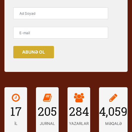
ABUNƏ OL
17
205
284
4,059
İL
JURNAL
YAZARLAR
MƏQALƏ