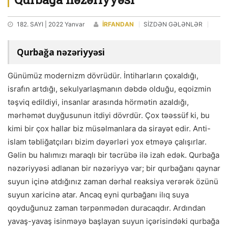
182. SAYI | 2022 Yanvar
İRFANDAN
SİZDƏN GƏLƏNLƏR
Qurbağa nəzəriyyəsi
Günümüz modernizm dövrüdür. İntiharların çoxaldığı,
israfın artdığı, sekulyarlaşmanın dəbdə olduğu, eqoizmin
təşviq edildiyi, insanlar arasında hörmətin azaldığı,
mərhəmət duyğusunun itdiyi dövrdür. Çox təəssüf ki, bu
kimi bir çox hallar biz müsəlmanlara da sirayət edir. Anti-
islam təbliğatçıları bizim dəyərləri yox etməyə çalışırlar.
Gəlin bu halımızı maraqlı bir təcrübə ilə izah edək. Qurbağa
nəzəriyyəsi adlanan bir nəzəriyyə var; bir qurbağanı qaynar
suyun içinə atdığınız zaman dərhal reaksiya verərək özünü
suyun xaricinə atar. Ancaq eyni qurbağanı ilıq suya
qoyduğunuz zaman tərpənmədən duracaqdır. Ardından
yavaş-yavaş isinməyə başlayan suyun içərisindəki qurbağa