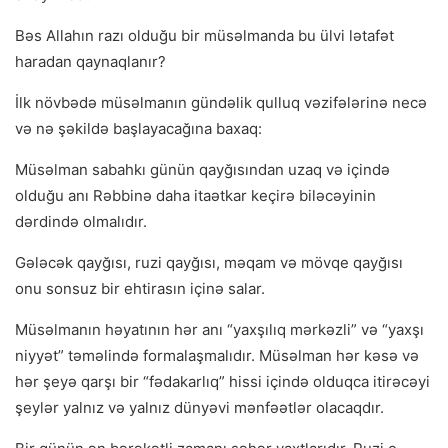
Bəs Allahın razı olduğu bir müsəlmanda bu ülvi lətafət
haradan qaynaqlanır?
İlk növbədə müsəlmanın gündəlik qulluq vəzifələrinə necə
və nə şəkildə başlayacağına baxaq:
Müsəlman sabahkı günün qayğısından uzaq və içində
olduğu anı Rəbbinə daha itaətkar keçirə biləcəyinin
dərdində olmalıdır.
Gələcək qayğısı, ruzi qayğısı, məqam və mövqe qayğısı
onu sonsuz bir ehtirasın içinə salar.
Müsəlmanın həyatının hər anı “yaxşılıq mərkəzli” və “yaxşı
niyyət” təməlində formalaşmalıdır. Müsəlman hər kəsə və
hər şeyə qarşı bir “fədakarlıq” hissi içində olduqca itirəcəyi
şeylər yalnız və yalnız dünyəvi mənfəətlər olacaqdır.