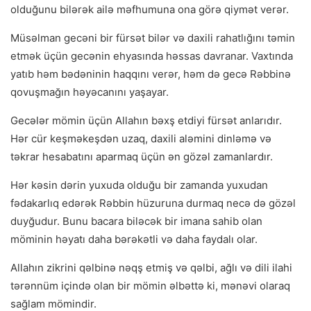
olduğunu bilərək ailə məfhumuna ona görə qiymət verər.
Müsəlman gecəni bir fürsət bilər və daxili rahatlığını təmin
etmək üçün gecənin ehyasında həssas davranar. Vaxtında
yatıb həm bədəninin haqqını verər, həm də gecə Rəbbinə
qovuşmağın həyəcanını yaşayar.
Gecələr mömin üçün Allahın bəxş etdiyi fürsət anlarıdır.
Hər cür keşməkeşdən uzaq, daxili aləmini dinləmə və
təkrar hesabatını aparmaq üçün ən gözəl zamanlardır.
Hər kəsin dərin yuxuda olduğu bir zamanda yuxudan
fədakarlıq edərək Rəbbin hüzuruna durmaq necə də gözəl
duyğudur. Bunu bacara biləcək bir imana sahib olan
möminin həyatı daha bərəkətli və daha faydalı olar.
Allahın zikrini qəlbinə nəqş etmiş və qəlbi, ağlı və dili ilahi
tərənnüm içində olan bir mömin əlbəttə ki, mənəvi olaraq
sağlam mömindir.