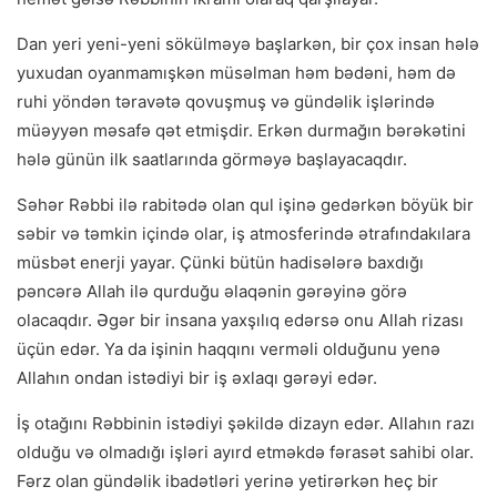
Dan yeri yeni-yeni sökülməyə başlarkən, bir çox insan hələ
yuxudan oyanmamışkən müsəlman həm bədəni, həm də
ruhi yöndən təravətə qovuşmuş və gündəlik işlərində
müəyyən məsafə qət etmişdir. Erkən durmağın bərəkətini
hələ günün ilk saatlarında görməyə başlayacaqdır.
Səhər Rəbbi ilə rabitədə olan qul işinə gedərkən böyük bir
səbir və təmkin içində olar, iş atmosferində ətrafındakılara
müsbət enerji yayar. Çünki bütün hadisələrə baxdığı
pəncərə Allah ilə qurduğu əlaqənin gərəyinə görə
olacaqdır. Əgər bir insana yaxşılıq edərsə onu Allah rizası
üçün edər. Ya da işinin haqqını verməli olduğunu yenə
Allahın ondan istədiyi bir iş əxlaqı gərəyi edər.
İş otağını Rəbbinin istədiyi şəkildə dizayn edər. Allahın razı
olduğu və olmadığı işləri ayırd etməkdə fərasət sahibi olar.
Fərz olan gündəlik ibadətləri yerinə yetirərkən heç bir