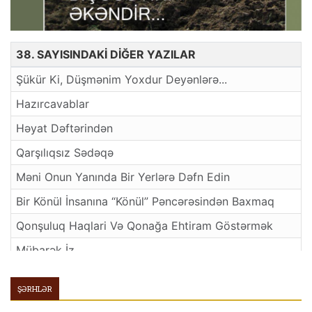
38. SAYISINDAKİ DİĞER YAZILAR
Şükür Ki, Düşmənim Yoxdur Deyənlərə...
Hazırcavablar
Həyat Dəftərindən
Qarşılıqsız Sədəqə
Məni Onun Yanında Bir Yerlərə Dəfn Edin
Bir Könül İnsanına “Könül” Pәncәrәsindәn Baxmaq
Qonşuluq Haqlari Və Qonağa Ehtiram Göstərmək
Mübarək İz
Şaxta Baba
ŞƏRHLƏR
Quyudan Göy Görünür