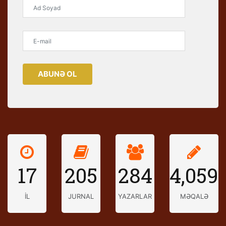
ABUNƏ OL
17
205
284
4,059
İL
JURNAL
YAZARLAR
MƏQALƏ