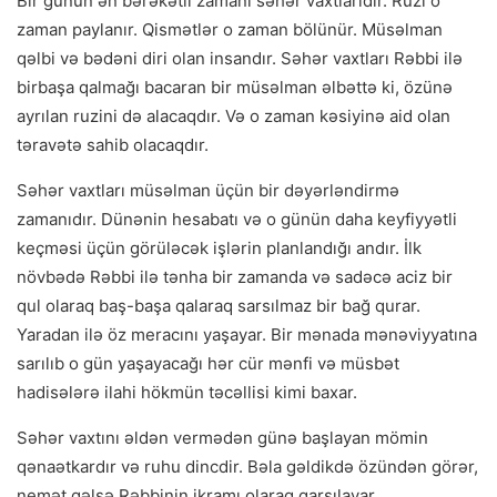
Bir günün ən bərəkətli zamanı səhər vaxtlarıdır. Ruzi o
zaman paylanır. Qismətlər o zaman bölünür. Müsəlman
qəlbi və bədəni diri olan insandır. Səhər vaxtları Rəbbi ilə
birbaşa qalmağı bacaran bir müsəlman əlbəttə ki, özünə
ayrılan ruzini də alacaqdır. Və o zaman kəsiyinə aid olan
təravətə sahib olacaqdır.
Səhər vaxtları müsəlman üçün bir dəyərləndirmə
zamanıdır. Dünənin hesabatı və o günün daha keyfiyyətli
keçməsi üçün görüləcək işlərin planlandığı andır. İlk
növbədə Rəbbi ilə tənha bir zamanda və sadəcə aciz bir
qul olaraq baş-başa qalaraq sarsılmaz bir bağ qurar.
Yaradan ilə öz meracını yaşayar. Bir mənada mənəviyyatına
sarılıb o gün yaşayacağı hər cür mənfi və müsbət
hadisələrə ilahi hökmün təcəllisi kimi baxar.
Səhər vaxtını əldən vermədən günə başlayan mömin
qənaətkardır və ruhu dincdir. Bəla gəldikdə özündən görər,
nemət gəlsə Rəbbinin ikramı olaraq qarşılayar.