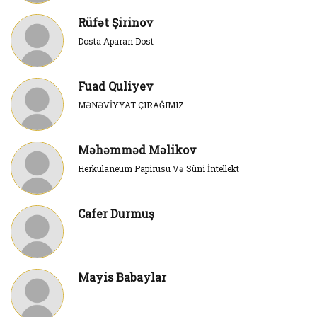
Rüfət Şirinov
Dosta Aparan Dost
Fuad Quliyev
MƏNƏVİYYAT ÇIRAĞIMIZ
Məhəmməd Məlikov
Herkulaneum Papirusu Və Süni İntellekt
Cafer Durmuş
Mayis Babaylar