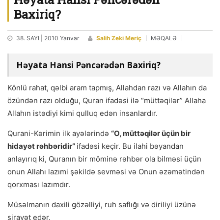
Baxiriq?
38. SAYI | 2010 Yanvar
Salih Zeki Meriç
MƏQALƏ
Həyata Hansi Pəncərədən Baxiriq?
Könlü rahat, qəlbi aram tapmış, Allahdan razı və Allahın da
özündən razı olduğu, Quran ifadəsi ilə “müttəqilər” Allaha
Allahın istədiyi kimi qulluq edən insanlardır.
Qurani-Kərimin ilk ayələrində
“O, müttəqilər üçün bir
hidayət rəhbəridir”
ifadəsi keçir. Bu ilahi bəyandan
anlayırıq ki, Quranın bir möminə rəhbər ola bilməsi üçün
onun Allahı lazımi şəkildə sevməsi və Onun əzəmətindən
qorxması lazımdır.
Müsəlmanın daxili gözəlliyi, ruh saflığı və diriliyi üzünə
sirayət edər.