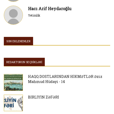
Hacı Arif Heydəroğlu
Yetimlik
SON EKLENENLER
REDAKTORUN SEÇDİKLƏRİ
HAQQ DOSTLARINDAN HİKMƏTLƏR Əziz
Mahmud Hüdayi - 14
BİRLİYİN ZƏFƏRİ