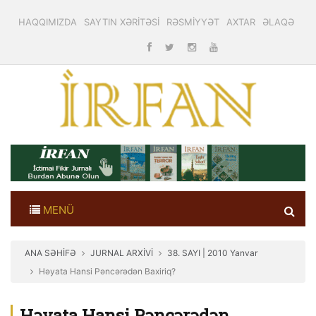
HAQQIMIZDA
SAYTIN XƏRİTƏSİ
RƏSMİYYƏT
AXTAR
ƏLAQƏ
MENÜ
ANA SƏHİFƏ
JURNAL ARXİVİ
38. SAYI | 2010 Yanvar
Həyata Hansi Pəncərədən Baxiriq?
Həyata Hansi Pəncərədən