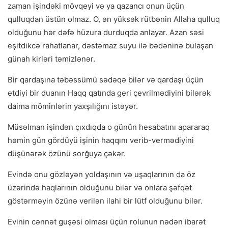
zaman işindəki mövqeyi və ya qazancı onun üçün
qulluqdan üstün olmaz. O, ən yüksək rütbənin Allaha qulluq
olduğunu hər dəfə hüzura durduqda anlayar. Azan səsi
eşitdikcə rahatlanar, dəstəmaz suyu ilə bədəninə bulaşan
günah kirləri təmizlənər.
Bir qardaşına təbəssümü sədəqə bilər və qardaşı üçün
etdiyi bir duanın Haqq qatında geri çevrilmədiyini bilərək
daima möminlərin yaxşılığını istəyər.
Müsəlman işindən çıxdıqda o günün hesabatını apararaq
həmin gün gördüyü işinin haqqını verib-vermədiyini
düşünərək özünü sorğuya çəkər.
Evində onu gözləyən yoldaşının və uşaqlarının da öz
üzərində haqlarının olduğunu bilər və onlara şəfqət
göstərməyin özünə verilən ilahi bir lütf olduğunu bilər.
Evinin cənnət guşəsi olması üçün rolunun nədən ibarət