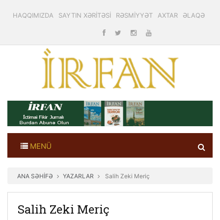
HAQQIMIZDA
SAYTIN XƏRİTƏSİ
RƏSMİYYƏT
AXTAR
ƏLAQƏ
MENÜ
ANA SƏHİFƏ
YAZARLAR
Salih Zeki Meriç
Salih Zeki Meriç