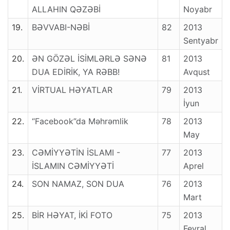
ALLAHIN QƏZƏBİ
Noyabr
19.
BƏVVABI-NƏBİ
82
2013
Sentyabr
20.
ƏN GÖZƏL İSİMLƏRLƏ SƏNƏ
81
2013
DUA EDİRİK, YA RƏBB!
Avqust
21.
VİRTUAL HƏYATLAR
79
2013
İyun
22.
“Facebook”da Məhrəmlik
78
2013
May
23.
CƏMİYYƏTİN İSLAMI -
77
2013
İSLAMIN CƏMİYYƏTİ
Aprel
24.
SON NAMAZ, SON DUA
76
2013
Mart
25.
BİR HƏYAT, İKİ FOTO
75
2013
Fevral