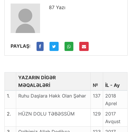
87 Yazı
PAYLAŞ:
YAZARIN DİGƏR
MƏQALƏLƏRİ
№
İL - Ay
1.
Ruhu Daşlara Həkk Olan Şəhər
137
2018
Aprel
2.
HÜZN DOLU TƏBƏSSÜM
129
2017
Avqust
3.
Qəlbimiz Allah Dedikcə...
123
2017