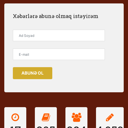
Xəbərlərə abunə olmaq istəyirəm
ABUNƏ OL