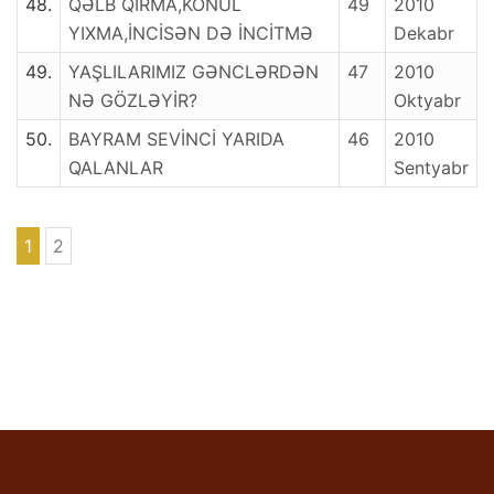
48.
QƏLB QIRMA,KÖNÜL
49
2010
YIXMA,İNCİSƏN DƏ İNCİTMƏ
Dekabr
49.
YAŞLILARIMIZ GƏNCLƏRDƏN
47
2010
NƏ GÖZLƏYİR?
Oktyabr
50.
BAYRAM SEVİNCİ YARIDA
46
2010
QALANLAR
Sentyabr
1
2