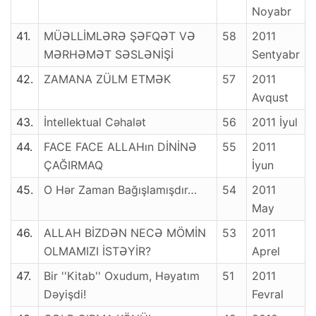
Noyabr
41.
MÜƏLLİMLƏRƏ ŞƏFQƏT VƏ
58
2011
MƏRHƏMƏT SƏSLƏNİŞİ
Sentyabr
42.
ZAMANA ZÜLM ETMƏK
57
2011
Avqust
43.
İntellektual Cəhalət
56
2011 İyul
44.
FACE FACE ALLAHın DİNİNƏ
55
2011
ÇAĞIRMAQ
İyun
45.
O Hər Zaman Bağışlamışdır…
54
2011
May
46.
ALLAH BİZDƏN NECƏ MÖMİN
53
2011
OLMAMIZI İSTƏYİR?
Aprel
47.
Bir ''Kitab'' Oxudum, Həyatım
51
2011
Dəyişdi!
Fevral