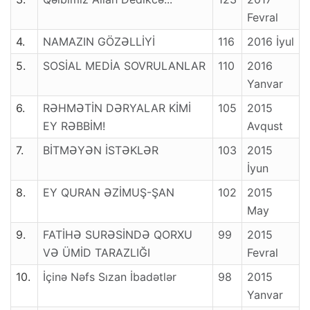
Fevral
4.
NAMAZIN GÖZƏLLİYİ
116
2016 İyul
5.
SOSİAL MEDİA SOVRULANLAR
110
2016
Yanvar
6.
RƏHMƏTİN DƏRYALAR KİMİ
105
2015
EY RƏBBİM!
Avqust
7.
BİTMƏYƏN İSTƏKLƏR
103
2015
İyun
8.
EY QURAN ƏZİMUŞ-ŞAN
102
2015
May
9.
FATİHƏ SURƏSİNDƏ QORXU
99
2015
VƏ ÜMİD TARAZLIĞI
Fevral
10.
İçinə Nəfs Sızan İbadətlər
98
2015
Yanvar