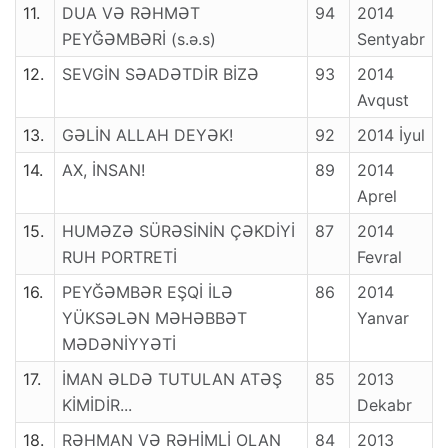
11.
DUA VƏ RƏHMƏT
94
2014
PEYĞƏMBƏRİ (s.ə.s)
Sentyabr
12.
SEVGİN SƏADƏTDİR BİZƏ
93
2014
Avqust
13.
GƏLİN ALLAH DEYƏK!
92
2014 İyul
14.
AX, İNSAN!
89
2014
Aprel
15.
HUMƏZƏ SÜRƏSİNİN ÇƏKDİYİ
87
2014
RUH PORTRETİ
Fevral
16.
PEYĞƏMBƏR EŞQİ İLƏ
86
2014
YÜKSƏLƏN MƏHƏBBƏT
Yanvar
MƏDƏNİYYƏTİ
17.
İMAN ƏLDƏ TUTULAN ATƏŞ
85
2013
KİMİDİR...
Dekabr
18.
RƏHMAN VƏ RƏHİMLİ OLAN
84
2013