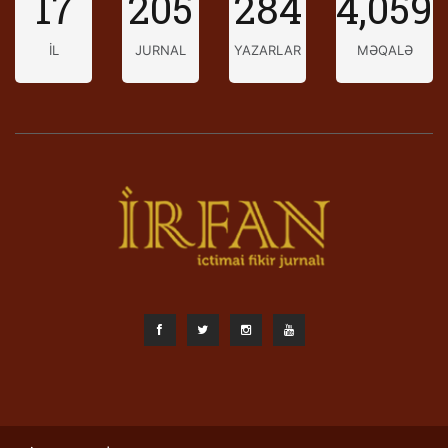
17
205
284
4,059
İL
JURNAL
YAZARLAR
MƏQALƏ