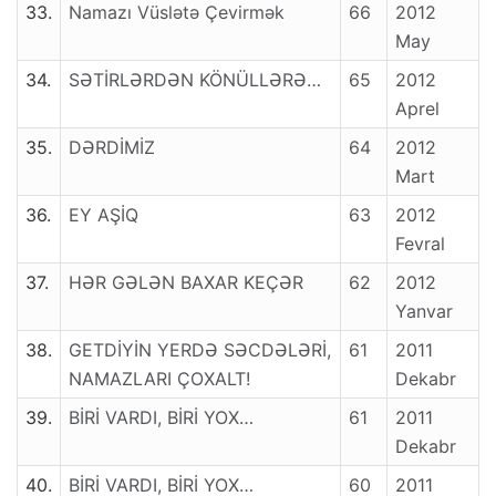
33.
Namazı Vüslətə Çevirmək
66
2012
May
34.
SƏTİRLƏRDƏN KÖNÜLLƏRƏ…
65
2012
Aprel
35.
DƏRDİMİZ
64
2012
Mart
36.
EY AŞİQ
63
2012
Fevral
37.
HƏR GƏLƏN BAXAR KEÇƏR
62
2012
Yanvar
38.
GETDİYİN YERDƏ SƏCDƏLƏRİ,
61
2011
NAMAZLARI ÇOXALT!
Dekabr
39.
BİRİ VARDI, BİRİ YOX…
61
2011
Dekabr
40.
BİRİ VARDI, BİRİ YOX…
60
2011