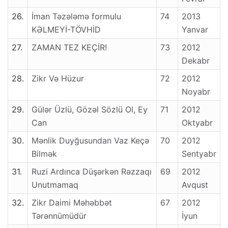
26.
İman Təzələmə formulu
74
2013
KƏLMEYİ-TÖVHİD
Yanvar
27.
ZAMAN TEZ KEÇİR!
73
2012
Dekabr
28.
Zikr Və Hüzur
72
2012
Noyabr
29.
Gülər Üzlü, Gözəl Sözlü Ol, Ey
71
2012
Can
Oktyabr
30.
Mənlik Duyğusundan Vaz Keçə
70
2012
Bilmək
Sentyabr
31.
Ruzi Ardınca Düşərkən Rəzzaqı
69
2012
Unutmamaq
Avqust
32.
Zikr Daimi Məhəbbət
67
2012
Tərənnümüdür
İyun