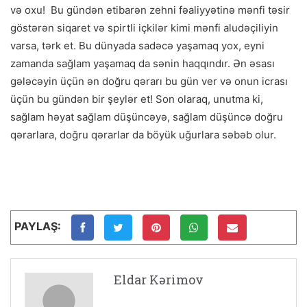
və oxu! Bu gündən etibarən zehni fəaliyyətinə mənfi təsir
göstərən siqaret və spirtli içkilər kimi mənfi aludəçiliyin
varsa, tərk et. Bu dünyada sadəcə yaşamaq yox, eyni
zamanda sağlam yaşamaq da sənin haqqındır. Ən əsası
gələcəyin üçün ən doğru qərarı bu gün ver və onun icrası
üçün bu gündən bir şeylər et! Son olaraq, unutma ki,
sağlam həyat sağlam düşüncəyə, sağlam düşüncə doğru
qərarlara, doğru qərarlar da böyük uğurlara səbəb olur.
PAYLAŞ:
Eldar Kərimov