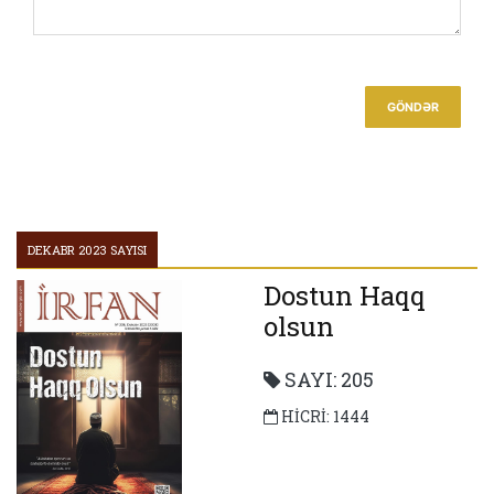
Məsciddən uzaqlaş(dır)ma!
Allah rəsulunun təlimində MƏSCİD ƏDƏBLƏRİ
NƏBƏVİ MÜJDƏ
GÖNDƏR
İSLAMIN GÜZGÜSÜ MƏSCİDLƏR
ÜÇ MƏBƏD
Hicrətdən sonra Rəsulullahın ilk işi: Məscid inşası
DEKABR 2023 SAYISI
Dostun Haqq
olsun
SAYI: 205
HİCRİ: 1444