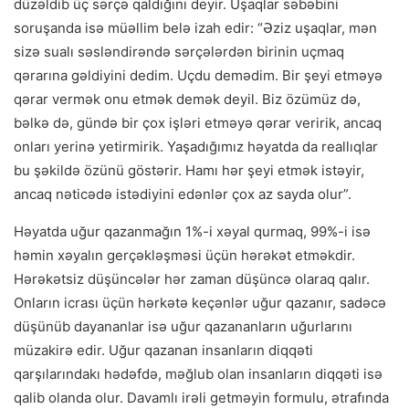
düzəldib üç sərçə qaldığını deyir. Uşaqlar səbəbini
soruşanda isə müəllim belə izah edir: “Əziz uşaqlar, mən
sizə sualı səsləndirəndə sərçələrdən birinin uçmaq
qərarına gəldiyini dedim. Uçdu demədim. Bir şeyi etməyə
qərar vermək onu etmək demək deyil. Biz özümüz də,
bəlkə də, gündə bir çox işləri etməyə qərar veririk, ancaq
onları yerinə yetirmirik. Yaşadığımız həyatda da reallıqlar
bu şəkildə özünü göstərir. Hamı hər şeyi etmək istəyir,
ancaq nəticədə istədiyini edənlər çox az sayda olur”.
Həyatda uğur qazanmağın 1%-i xəyal qurmaq, 99%-i isə
həmin xəyalın gerçəkləşməsi üçün hərəkət etməkdir.
Hərəkətsiz düşüncələr hər zaman düşüncə olaraq qalır.
Onların icrası üçün hərkətə keçənlər uğur qazanır, sadəcə
düşünüb dayananlar isə uğur qazananların uğurlarını
müzakirə edir. Uğur qazanan insanların diqqəti
qarşılarındakı hədəfdə, məğlub olan insanların diqqəti isə
qalib olanda olur. Davamlı irəli getməyin formulu, ətrafında