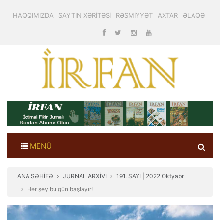
HAQQIMIZDA
SAYTIN XƏRİTƏSİ
RƏSMİYYƏT
AXTAR
ƏLAQƏ
MENÜ
ANA SƏHİFƏ
JURNAL ARXİVİ
191. SAYI | 2022 Oktyabr
Hər şey bu gün başlayır!