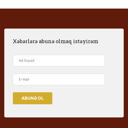
Xəbərlərə abunə olmaq istəyirəm
ABUNƏ OL