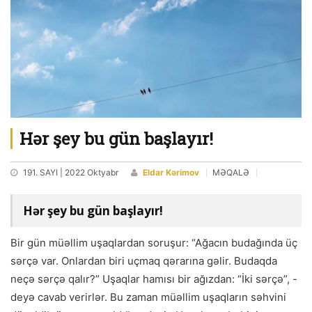
Hər şey bu gün başlayır!
191. SAYI | 2022 Oktyabr
Eldar Kərimov
MƏQALƏ
Hər şey bu gün başlayır!
Bir gün müəllim uşaqlardan soruşur: “Ağacın budağında üç
sərçə var. Onlardan biri uçmaq qərarına gəlir. Budaqda
neçə sərçə qalır?” Uşaqlar hamısı bir ağızdan: “İki sərçə”, -
deyə cavab verirlər. Bu zaman müəllim uşaqların səhvini