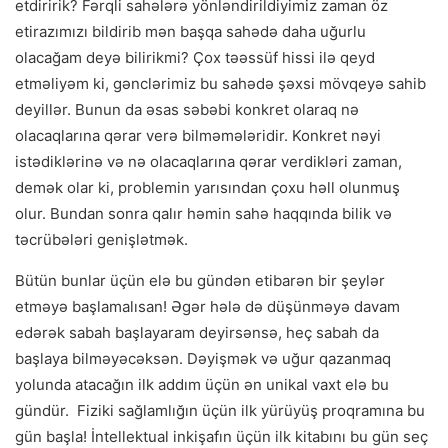
etdiririk? Fərqli sahələrə yönləndirildiyimiz zaman öz
etirazımızı bildirib mən başqa sahədə daha uğurlu
olacağam deyə bilirikmi? Çox təəssüf hissi ilə qeyd
etməliyəm ki, gənclərimiz bu sahədə şəxsi mövqeyə sahib
deyillər. Bunun da əsas səbəbi konkret olaraq nə
olacaqlarına qərar verə bilməmələridir. Konkret nəyi
istədiklərinə və nə olacaqlarına qərar verdikləri zaman,
demək olar ki, problemin yarısından çoxu həll olunmuş
olur. Bundan sonra qalır həmin sahə haqqında bilik və
təcrübələri genişlətmək.
Bütün bunlar üçün elə bu gündən etibarən bir şeylər
etməyə başlamalısan! Əgər hələ də düşünməyə davam
edərək sabah başlayaram deyirsənsə, heç sabah da
başlaya bilməyəcəksən. Dəyişmək və uğur qazanmaq
yolunda atacağın ilk addım üçün ən unikal vaxt elə bu
gündür. Fiziki sağlamlığın üçün ilk yürüyüş proqramına bu
gün başla! İntellektual inkişafın üçün ilk kitabını bu gün seç