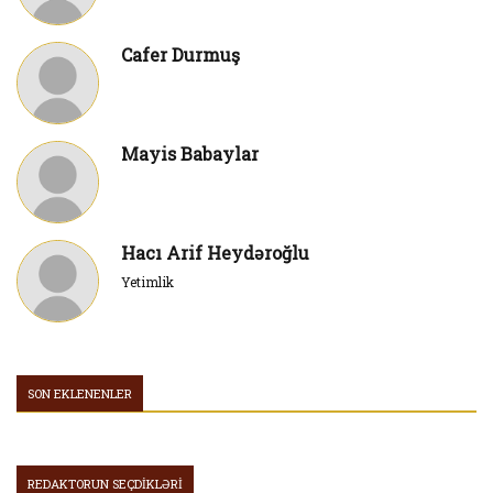
Cafer Durmuş
Mayis Babaylar
Hacı Arif Heydəroğlu
Yetimlik
SON EKLENENLER
REDAKTORUN SEÇDİKLƏRİ