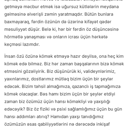
getməyə məcbur etmək isə uğursuz kütlələrin meydana
gəlməsinə əlverişli zəmin yaratmaqdır. Bütün bunlara
baxmayaraq, fərdin özünün də üzərinə kifayət qədər
məsuliyyət düşür. Belə ki, hər bir fərdin öz düşüncəsinə
hörmətlə yanaşması və onların icrası üçün hərkətə
keçməsi lazımdır.
İnsan özü özünə kömək etməyə hazır deyilsə, ona heç kim
kömək edə bilməz. Biz hər zaman başqalarının bizə kömək
etməsini gözəliyirik. Biz düşünürük ki, valideynlərimiz,
yaxınlarımız, dostlarımız mütləq bizim üçün bir şeylər
edəcək. Bizim təhsil almağımıza, qazanclı iş tapmağımıza
kömək olacaqlar. Bəs hamı bizim üçün bir şeylər etdiyi
zaman biz özümüz üçün hansı köməkliyi və yaxşılığı
edəcəyik? Biz öz fiziki və psixi sağlamlığımız üçün bu gün
hansı addımları atırıq? Hamıdan yaxşı tanıdığımız
özümüzün əsas qabiliyyətlərini nə dərəcədə inkişaf