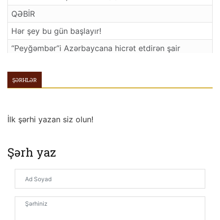
QƏBİR
Hər şey bu gün başlayır!
“Peyğəmbər”i Azərbaycana hicrət etdirən şair
Peyğəmbərimizin adları
ŞƏRHLƏR
MÖVLUD ƏDƏBİYYATI
HAQQ DOSTLARINDAN HİKMƏTLƏR Əziz Mahmud
Hüdayi - 13
İlk şərhi yazan siz olun!
BİR HƏDİS
Həyatın mərkəzi: MƏSCİD
Şərh yaz
Səhabə nəslinin ruh tərbiyəsi
DƏVƏT ELÇİLƏRİ
Rəsulullah və irşad
ÜÇ MƏBƏD