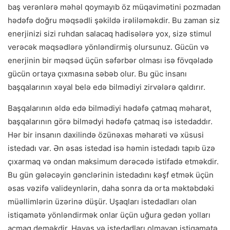
baş verənlərə məhəl qoymayıb öz müqavimətini pozmadan
hədəfə doğru məqsədli şəkildə irəliləməkdir. Bu zaman siz
enerjinizi sizi ruhdan salacaq hadisələrə yox, sizə stimul
verəcək məqsədlərə yönləndirmiş olursunuz. Gücün və
enerjinin bir məqsəd üçün səfərbər olması isə fövqəladə
gücün ortaya çıxmasına səbəb olur. Bu güc insanı
başqalarının xəyal belə edə bilmədiyi zirvələrə qaldırır.
Başqalarının əldə edə bilmədiyi hədəfə çatmaq məharət,
başqalarının görə bilmədyi hədəfə çatmaq isə istedaddır.
Hər bir insanın daxilində özünəxas məharəti və xüsusi
istedadı var. Ən əsas istedad isə həmin istedadı tapıb üzə
çıxarmaq və ondan maksimum dərəcədə istifadə etməkdir.
Bu gün gələcəyin gənclərinin istedadını kəşf etmək üçün
əsas vəzifə valideynlərin, daha sonra da orta məktəbdəki
müəllimlərin üzərinə düşür. Uşaqları istedadları olan
istiqamətə yönləndirmək onlar üçün uğura gedən yolları
açmaq deməkdir. Həvəs və istedadları olmayan istiqamətə