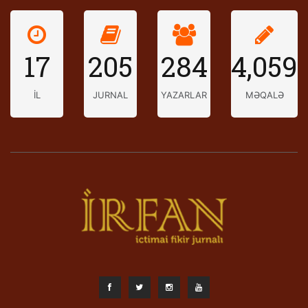
17
205
284
4,059
İL
JURNAL
YAZARLAR
MƏQALƏ