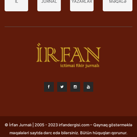
İL
JURNAL
YAZARLAR
MƏQALƏ
© İrfan Jurnalı | 2005 - 2023 irfandergisi.com – Qaynaq göstərməklə
məqalələri saytda dərc edə bilərsiniz. Bütün hüquqları qorunur.