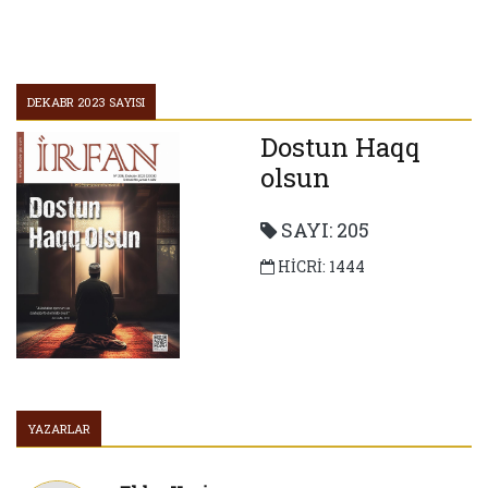
ÜÇ MƏBƏD
Hicrətdən sonra Rəsulullahın ilk işi: Məscid inşası
DEKABR 2023 SAYISI
Dostun Haqq
olsun
SAYI: 205
HİCRİ: 1444
YAZARLAR