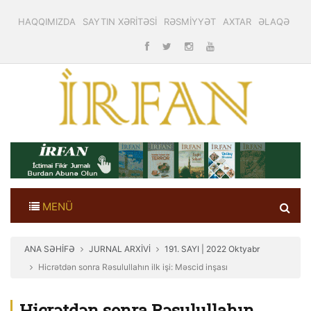
HAQQIMIZDA
SAYTIN XƏRİTƏSİ
RƏSMİYYƏT
AXTAR
ƏLAQƏ
MENÜ
ANA SƏHİFƏ
JURNAL ARXİVİ
191. SAYI | 2022 Oktyabr
Hicrətdən sonra Rəsulullahın ilk işi: Məscid inşası
Hicrətdən sonra Rəsulullahın