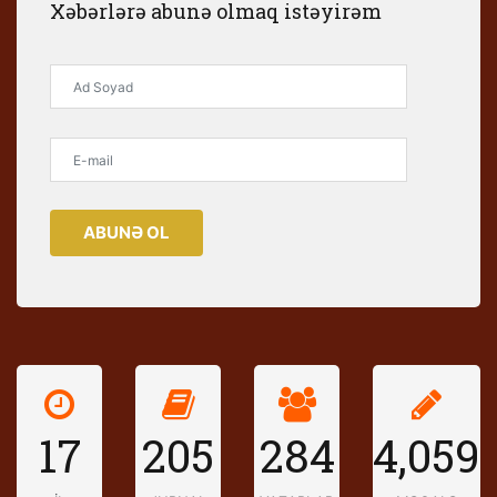
Xəbərlərə abunə olmaq istəyirəm
ABUNƏ OL
17
205
284
4,059