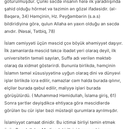
götürülmüşdür. Çünki səcdə insanın hələ ilk yaradılışında
şahid olduğu hörmət və təzimin ən gözəl ifadəsidir. (əl-
Bəqərə, 34) Həmçinin, Hz. Peyğəmbərin (s.ə.s)
bildiridiyinə görə, qulun Allaha ən yaxın olduğu an səcdə
anıdır. (Nəsai, Tətbiq, 78)
İslam cəmiyyəti üçün məscid çox böyük əhəmiyyət daşıyır.
İlk zamanlarda məscid təkcə ibadət yeri olaraq deyil, ilk
universitetin təməli sayılan, Suffə adı verilən məktəb
olaraq da xidmət göstərirdi. Bununla birlikdə, həmçinin
İslamın təməl xüsusiyyətinə uyğun olaraq dini və dünyəvi
işlər birlikdə icra edilir, namazlar cəm halda burada qılınır,
elçilər burada qəbul edilir, maliyyə işləri burada
görüşülürdü. ( Muhamməd Həmidullah, İslama giriş, 61)
Sonra şərtlər dəyişdikcə ehtiyaca görə məscidlərdə
görülən bu cür işlər bəzi müstəqil qurumlara ayrılmışdır.
İslamiyyət camaat dinidir. Bu ictimai birliyi təmin etmək