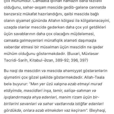
çox mühümdür. Camaatla qılınan namazın daha fəzilətli
olduğunu, səhər-axşam məscidə gedib-gələnə cənnətdə
bənzərsiz mükafat hazırlandığını, qəlbi məscidə bağlı
olanın qiyamət günündə Allahın kölgəsi ilə kölgələnəcəyini,
uzaqda olanlar məscidə gedərkən daha çox yol getdikləri
üçün savablarının daha çox olacağını müjdələməsi,
camaata gəlməyənləri münafiqlik əlaməti daşımaqla
xəbərdar etməsi bir müsəlman üçün məscidin nə qədər
mühüm olduğunu göstərməkdədir. (Buxari, Müxtəsər
Təcridi-Sarih, Kitabul-Əzan, 389-92; 396, 397)
Bu nəql də məscidin və məscidə əhəmiyyət göstərənlərin
qiymətini çox gözəl şəkildə göstərməkdədir. Allah-Təala
belə buyurur:
“M
ən yer üzü xalq
ına
əzab etməyi murad
etdiyimdə, məscidləri inşa, təmir, səliqə-sahman və
işıqlandırmaqla əhya edənləri, mənim rizam
üçün bir-
birilərini sevən
ləri və səhər vaxtlar
ında istiğfar ed
ənləri
gördükdə, onlara əzab etməkdən vaz keçirəm".
(Beyhəqi,