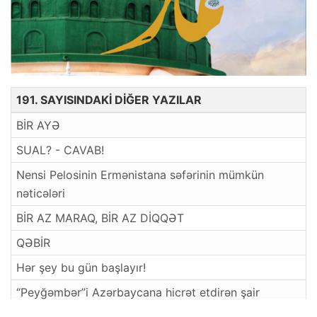
191. SAYISINDAKİ DİĞER YAZILAR
BİR AYƏ
SUAL? - CAVAB!
Nensi Pelosinin Ermənistana səfərinin mümkün
nəticələri
BİR AZ MARAQ, BİR AZ DİQQƏT
QƏBİR
Hər şey bu gün başlayır!
“Peyğəmbər”i Azərbaycana hicrət etdirən şair