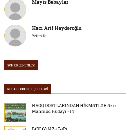
Mayis Babaylar
Hacı Arif Heydəroğlu
Yetimlik
SON EKLENENLER
REDAKTORUN SEÇDİKLƏRİ
HAQQ DOSTLARINDAN HİKMƏTLƏR Əziz
Mahmud Hüdayi - 14
BİRLİYİN ZƏFƏRİ