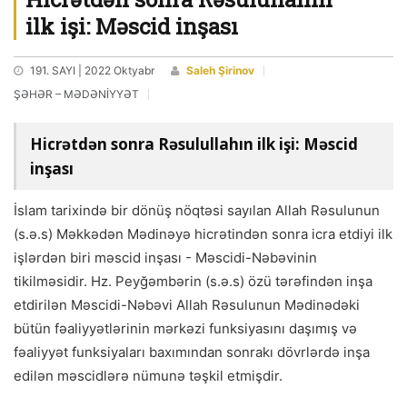
ilk işi: Məscid inşası
191. SAYI | 2022 Oktyabr
Saleh Şirinov
ŞƏHƏR – MƏDƏNİYYƏT
Hicrətdən sonra Rəsulullahın ilk işi: Məscid
inşası
İslam tarixində bir dönüş nöqtəsi sayılan Allah Rəsulunun
(s.ə.s) Məkkədən Mədinəyə hicrətindən sonra icra etdiyi ilk
işlərdən biri məscid inşası - Məscidi-Nəbəvinin
tikilməsidir. Hz. Peyğəmbərin (s.ə.s) özü tərəfindən inşa
etdirilən Məscidi-Nəbəvi Allah Rəsulunun Mədinədəki
bütün fəaliyyətlərinin mərkəzi funksiyasını daşımış və
fəaliyyət funksiyaları baxımından sonrakı dövrlərdə inşa
edilən məscidlərə nümunə təşkil etmişdir.