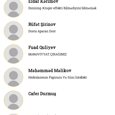
Eldar Kərimov
Dunning-Kruger effekti Bilmədiyini bilməmək
Rüfət Şirinov
Dosta Aparan Dost
Fuad Quliyev
MƏNƏVİYYAT ÇIRAĞIMIZ
Məhəmməd Məlikov
Herkulaneum Papirusu Və Süni İntellekt
Cafer Durmuş