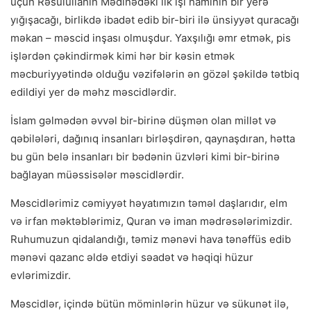
üçün Rəsulullahın Mədinədəki ilk işi hamının bir yerə
yığışacağı, birlikdə ibadət edib bir-biri ilə ünsiyyət quracağı
məkan – məscid inşası olmuşdur. Yaxşılığı əmr etmək, pis
işlərdən çəkindirmək kimi hər bir kəsin etmək
məcburiyyətində olduğu vəzifələrin ən gözəl şəkildə tətbiq
edildiyi yer də məhz məscidlərdir.
İslam gəlmədən əvvəl bir-birinə düşmən olan millət və
qəbilələri, dağınıq insanları birləşdirən, qaynaşdıran, hətta
bu gün belə insanları bir bədənin üzvləri kimi bir-birinə
bağlayan müəssisələr məscidlərdir.
Məscidlərimiz cəmiyyət həyatımızın təməl daşlarıdır, elm
və irfan məktəblərimiz, Quran və iman mədrəsələrimizdir.
Ruhumuzun qidalandığı, təmiz mənəvi hava tənəffüs edib
mənəvi qazanc əldə etdiyi səadət və həqiqi hüzur
evlərimizdir.
Məscidlər, içində bütün möminlərin hüzur və sükunət ilə,