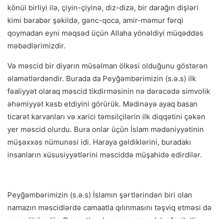
könül birliyi ilə, çiyin-çiyinə, diz-dizə, bir darağın dişləri
kimi bərabər şəkildə, gənc-qoca, amir-məmur fərqi
qoymadan eyni məqsəd üçün Allaha yönəldiyi müqəddəs
məbədlərimizdir.
Və məscid bir diyarın müsəlman ölkəsi olduğunu göstərən
əlamətlərdəndir. Burada da Peyğəmbərimizin (s.ə.s) ilk
fəaliyyət olaraq məscid tikdirməsinin nə dərəcədə simvolik
əhəmiyyət kəsb etdiyini görürük. Mədinəyə ayaq basan
ticarət karvanları və xarici təmsilçilərin ilk diqqətini çəkən
yer məscid olurdu. Bura onlar üçün İslam mədəniyyətinin
müşəxxəs nümunəsi idi. Haraya gəldiklərini, buradakı
insanların xüsusiyyətlərini məsciddə müşahidə edirdilər.
Peyğəmbərimizin (s.ə.s) İslamın şərtlərindən biri olan
namazın məscidlərdə camaatla qılınmasını təşviq etməsi də