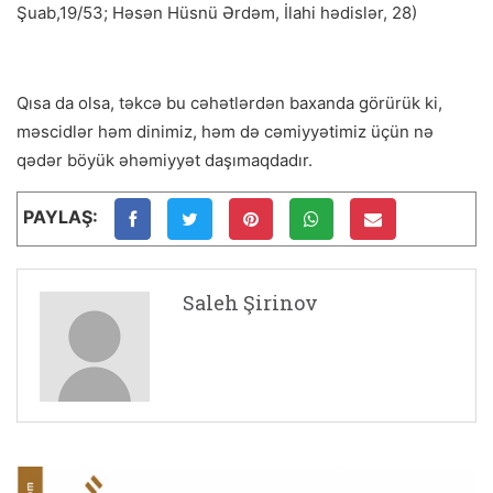
Şuab,19/53; Həsən Hüsnü Ərdəm, İlahi hədislər, 28)
Qısa da olsa, təkcə bu cəhətlərdən baxanda görürük ki,
məscidlər həm dinimiz, həm də cəmiyyətimiz üçün nə
qədər böyük əhəmiyyət daşımaqdadır.
PAYLAŞ:
Saleh Şirinov