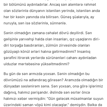
bir bölümünü aydınladırlar. Ancaq sən aləmlərə rəhmət
olan sözlərinlə dünyanın istənilən yerində, istənilən anda
hər bir kəsin yanında ola bilirsən. Günəş şüalarıyla, ay
nuruyla, sən isə sözlərinlə, sünnənlə.
Sənin olmadığın zamana cəhalət dövrü deyilirdi. Sən
gəlişinlə yarıvəhşi halda olan insanları, qız uşaqlarını diri-
diri torpağa basdıranları, zülmün zirvəsində olanları
gözüyaşlı könül ərləri halına gətirmədinmi? Insanlıq
şərəfini itirərək yerlərdə sürünənləri cahanı aydınladan
ulduzlar mərtəbəsinə yüksəltmədinmi?
Bu gün də sən armızda yoxsan. Sənin olmadığın bu
dövrümüzü nə adlandıraq görəsən? Aramızda olmadığın bir
dünyadan səslənirəm sənə. Sən yoxsan, ona görə işlərimiz
dağınıq, halımız pərişandır. Əslində sən əsrlər öncə
halımızı xəbər vermişdin: “Gün gələcək müsəlmanlar suyun
üzərindəki saman чöpü kimi olacaqlar.” demişdin. Bəlkə də