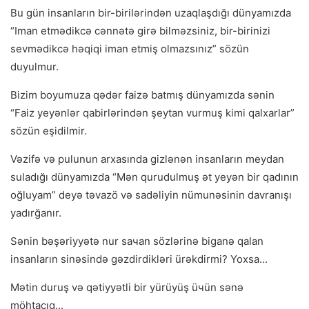
Bu gün insanların bir-birilərindən uzaqlaşdığı dünyamızda
“Iman etmədikcə cənnətə girə bilməzsiniz, bir-birinizi
sevmədikcə həqiqi iman etmiş olmazsınız” sözün
duyulmur.
Bizim boyumuza qədər faizə batmış dünyamızda sənin
“Faiz yeyənlər qabirlərindən şeytan vurmuş kimi qalxarlar”
sözün eşidilmir.
Vəzifə və pulunun arxasında gizlənən insanların meydan
suladığı dünyamızda “Mən qurudulmuş ət yeyən bir qadının
oğluyam” deyə təvazö və sadəliyin nümunəsinin davranışı
yadırğanır.
Sənin bəşəriyyətə nur saчan sözlərinə biganə qalan
insanların sinəsində gəzdirdikləri ürəkdirmi? Yoxsa...
Mətin duruş və qətiyyətli bir yürüyüş üчün sənə
möhtacıq...