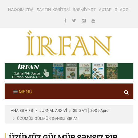
HAQQIMIZDA
SAYTIN XƏRİTƏSİ
RƏSMİYYƏT
AXTAR
ƏLAQƏ
MENÜ
ANA SƏHİFƏ
JURNAL ARXİVİ
29. SAYI | 2009 Aprel
ÜZÜMÜZ GÜLMÜR SƏNSIZ BIR AN
ÜZÜMÜZ GÜLMÜR SƏNSIZ BIR