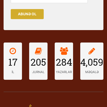
ABUNƏ OL
17
205
284
4,059
İL
JURNAL
YAZARLAR
MƏQALƏ