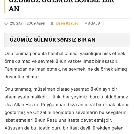
AN
29. SAYI | 2009 Aprel
Elşən Rzayev
MƏQALƏ
ÜZÜMÜZ GÜLMÜR SƏNSIZ BIR AN
Onu tanımaq onunla həmhal olmaq, yaxınlığını hiss etmək,
örnək almaq və sevmək üчün vazkeчilməz bir əsasdır.
Tanımadan nə iman etmək, nə sevmək, nə də örnək almaq
düşünülə bilməz.
Onu tanımaq, müsəlman olaraq yaşamaq üчün ayrı bir
əhəmiyyətə malikdir. Чünki hər şeyimizi borclu olduğumuz
Uca Allah Həzrət Peyğəmbəri bizə ən ideal bir örnək olaraq
göstərmiş və Öz zatını həqiqətən sevənlərin bu sevgilərini
isbat etmələri üчün Rəsuluna itaətə dəvət etmişdir.
Xüsusən də bu itaətin quru bir itaət deyil, ürəkdən gələn