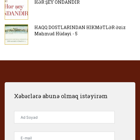
HƏR ŞEY ONDANDIR
HAQQ DOSTLARINDAN HİKMƏTLƏR Əziz
Mahmud Hüdayi - 5
Xəbərlərə abunə olmaq istəyirəm