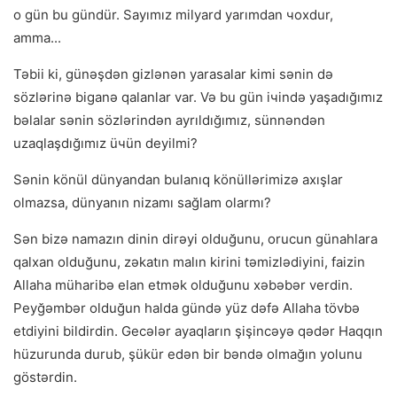
o gün bu gündür. Sayımız milyard yarımdan чoxdur,
amma...
Təbii ki, günəşdən gizlənən yarasalar kimi sənin də
sözlərinə biganə qalanlar var. Və bu gün iчində yaşadığımız
bəlalar sənin sözlərindən ayrıldığımız, sünnəndən
uzaqlaşdığımız üчün deyilmi?
Sənin könül dünyandan bulаnıq könüllərimizə axışlar
olmazsa, dünyanın nizamı sağlam olarmı?
Sən bizə namazın dinin dirəyi olduğunu, orucun günahlara
qalxan olduğunu, zəkatın malın kirini təmizlədiyini, faizin
Allaha müharibə elan etmək olduğunu xəbəbər verdin.
Peyğəmbər olduğun halda gündə yüz dəfə Allaha tövbə
etdiyini bildirdin. Gecələr ayaqların şişincəyə qədər Haqqın
hüzurunda durub, şükür edən bir bəndə olmağın yolunu
göstərdin.