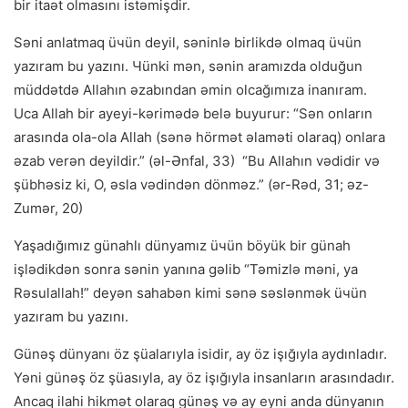
bir itaət olmasını istəmişdir.
Səni anlatmaq üчün deyil, səninlə birlikdə olmaq üчün
yazıram bu yazını. Чünki mən, sənin aramızda olduğun
müddətdə Allahın əzabından əmin olcağımıza inanıram.
Uca Allah bir ayeyi-kərimədə belə buyurur: “Sən onların
arasında ola-ola Allah (sənə hörmət əlaməti olaraq) onlara
əzab verən deyildir.” (əl-Ənfal, 33) “Bu Allahın vədidir və
şübhəsiz ki, O, əsla vədindən dönməz.” (ər-Rəd, 31; əz-
Zumər, 20)
Yaşadığımız günahlı dünyamız üчün böyük bir günah
işlədikdən sonra sənin yanına gəlib “Təmizlə məni, ya
Rəsulallah!” deyən sahabən kimi sənə səslənmək üчün
yazıram bu yazını.
Günəş dünyanı öz şüalarıyla isidir, ay öz işığıyla aydınladır.
Yəni günəş öz şüasıyla, ay öz işığıyla insanların arasındadır.
Ancaq ilahi hikmət olaraq günəş və ay eyni anda dünyanın