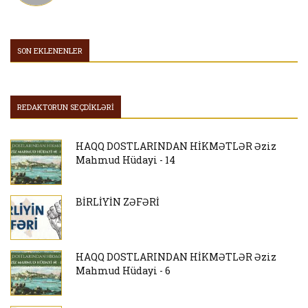
SON EKLENENLER
REDAKTORUN SEÇDİKLƏRİ
HAQQ DOSTLARINDAN HİKMƏTLƏR Əziz
Mahmud Hüdayi - 14
BİRLİYİN ZƏFƏRİ
HAQQ DOSTLARINDAN HİKMƏTLƏR Əziz
Mahmud Hüdayi - 6