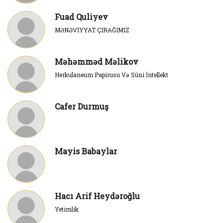
Fuad Quliyev
MƏNƏVİYYAT ÇIRAĞIMIZ
Məhəmməd Məlikov
Herkulaneum Papirusu Və Süni İntellekt
Cafer Durmuş
Mayis Babaylar
Hacı Arif Heydəroğlu
Yetimlik