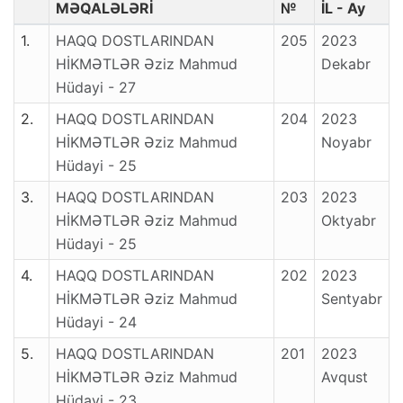
bir süre ticaret ve sanayi ile meşgul oldu.
MƏQALƏLƏRİ
№
İL - Ay
1962 yılında askerliğini amcasıyla
1.
HAQQ DOSTLARINDAN
205
2023
birlikte Siirt-Tillo’da yedek subay öğretmen
HİKMƏTLƏR Əziz Mahmud
Dekabr
olarak yaptı. Görevi sırasında gönlüne
Hüdayi - 27
öğretmenlik sevdâsı düştü ve insanları
2.
HAQQ DOSTLARINDAN
204
2023
eğitmekten ve gençlerle meşgul olmaktan
HİKMƏTLƏR Əziz Mahmud
Noyabr
haz alır oldu.
Hüdayi - 25
Askerlik dönüşü tekrar kendini sanayi ve
3.
HAQQ DOSTLARINDAN
203
2023
ticaretin içinde buldu. Ancak o, ilim ve hayır
HİKMƏTLƏR Əziz Mahmud
Oktyabr
hizmetlerinden hiç kopmadı. İlim Yayma
Hüdayi - 25
Cemiyeti’nde faal olarak çalıştı. Kendi işyeri
4.
HAQQ DOSTLARINDAN
202
2023
âdeta bir hayır kurumu ve vakıf gibiydi;
HİKMƏTLƏR Əziz Mahmud
Sentyabr
talebelere burs verir, fukaraya yardımcı ve
Hüdayi - 24
destek olurdu. Âilenin hayır hizmetleri âdeta
onun uhdesindeydi. Yazıhânesinde îfâ
5.
HAQQ DOSTLARINDAN
201
2023
ettiği bu hizmetleri Hüdâyî Vakfı’nın
HİKMƏTLƏR Əziz Mahmud
Avqust
kuruluşundan sonra bu vakfa taşıdı.
Hüdayi - 23