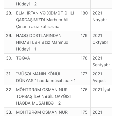
Hüdayi - 2
28.
ELM, İRFAN VƏ XİDMƏT ƏHLİ
180
2021
QARDAŞIMIZDI Mərhum Ali
Noyabr
Çınarın əziz xatirəsinə
29.
HAQQ DOSTLARINDAN
179
2021
HİKMƏTLƏR Əziz Mahmud
Oktyabr
Hüdayi - 1
30.
TƏQVA
178
2021
Sentyabr
31.
“MÜSƏLMANIN KÖNÜL
177
2021
DÜNYASI” haqda müsahibə - 1
Avqust
32.
MÖHTƏRƏM OSMAN NURİ
176
2021 İyul
TOPBAŞ İLƏ NƏSİL QAYĞISI
HAQDA MÜSAHİBƏ - 2
33.
MÖHTƏRƏM OSMAN NURİ
175
2021