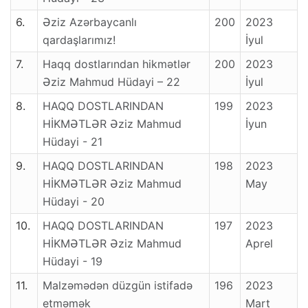
Kuruluşuna öncülük ettiği vakfın hizmet
6.
Əziz Azərbaycanlı
200
2023
ufkunu önce ülkelere sonra kıtalara açtı.
qardaşlarımız!
İyul
Türkî Cumhuriyetler başta olmak üzere
7.
Haqq dostlarından hikmətlər
200
2023
bütün kardeş millet ve topluluklardan gelen
Əziz Mahmud Hüdayi – 22
İyul
gençlere maddî ve mânevî destekte
bulunarak yetişmelerinde yardımcı oldu.
8.
HAQQ DOSTLARINDAN
199
2023
HİKMƏTLƏR Əziz Mahmud
İyun
Tarih, edebiyat ve şiire merakı sebebiyle
Hüdayi - 21
1990’lı yıllardan sonra yazı hayatına başladı.
9.
HAQQ DOSTLARINDAN
198
2023
Kitapları birçok dile çevrilen Osman Nûri
HİKMƏTLƏR Əziz Mahmud
May
TOPBAŞ Hocaefendi, bu dillerin
Hüdayi - 20
konuşulduğu ülkelerden gelen seminer,
10.
HAQQ DOSTLARINDAN
197
2023
konferans ve panel tekliflerini kabul ederek,
HİKMƏTLƏR Əziz Mahmud
Aprel
fikirlerini paylaşmakta ve bunu insanlığa
Hüdayi - 19
hizmet anlayışı içerisinde sürdürmektedir.
11.
Malzəmədən düzgün istifadə
196
2023
etməmək
Mart