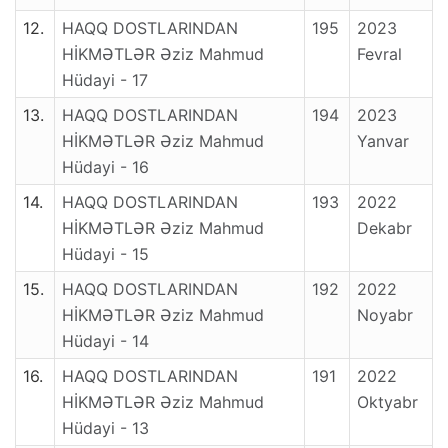
Bazı Eserleri:
12.
HAQQ DOSTLARINDAN
195
2023
HİKMƏTLƏR Əziz Mahmud
Fevral
Ebediyet Yolculuğu
Hüdayi - 17
Vakıf İnfak Hizmet
13.
HAQQ DOSTLARINDAN
194
2023
HİKMƏTLƏR Əziz Mahmud
Yanvar
Toplumun Kalbindeki Yara İsraf
Hüdayi - 16
İmandan İhsana Tasavvuf
14.
HAQQ DOSTLARINDAN
193
2022
HİKMƏTLƏR Əziz Mahmud
Dekabr
İnsan Denilen Muammâ
Hüdayi - 15
İmandan İhsâna Hak Yolculuğu
15.
HAQQ DOSTLARINDAN
192
2022
HİKMƏTLƏR Əziz Mahmud
Noyabr
Hz. Muhammed Mustafa-1 (Mekke devri)
Hüdayi - 14
Hz. Muhammed Mustafa-2 (Medine devri)
16.
HAQQ DOSTLARINDAN
191
2022
Gönül Yolculuğu
HİKMƏTLƏR Əziz Mahmud
Oktyabr
Hüdayi - 13
Abı Hayat Katreleri