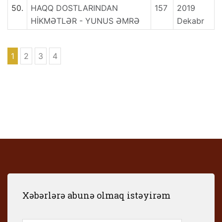
50.
HAQQ DOSTLARINDAN
157
2019
HİKMƏTLƏR - YUNUS ƏMRƏ
Dekabr
1
2
3
4
Xəbərlərə abunə olmaq istəyirəm