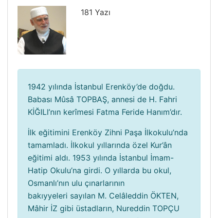
181 Yazı
1942 yılında İstanbul Erenköy’de doğdu.
Babası Mûsâ TOPBAŞ, annesi de H. Fahri
KİĞILI’nın kerîmesi Fatma Feride Hanım’dır.
İlk eğitimini Erenköy Zihni Paşa İlkokulu’nda
tamamladı. İlkokul yıllarında özel Kur’ân
eğitimi aldı. 1953 yılında İstanbul İmam-
Hatip Okulu’na girdi. O yıllarda bu okul,
Osmanlı’nın ulu çınarlarının
bakıyyeleri sayılan M. Celâleddin ÖKTEN,
Mâhir İZ gibi üstadların, Nureddin TOPÇU