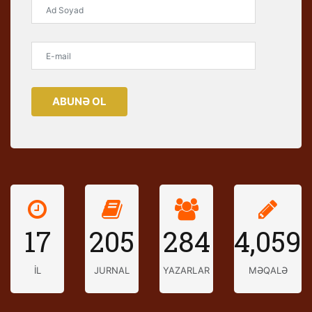
ABUNƏ OL
17
205
284
4,059
İL
JURNAL
YAZARLAR
MƏQALƏ