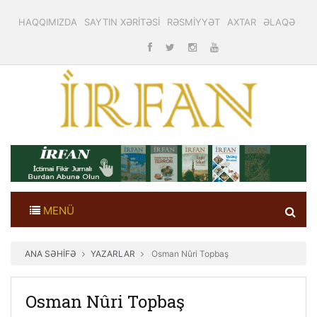
HAQQIMIZDA
SAYTIN XƏRİTƏSİ
RƏSMİYYƏT
AXTAR
ƏLAQƏ
MENÜ
ANA SƏHİFƏ
YAZARLAR
Osman Nûri Topbaş
Osman Nûri Topbaş