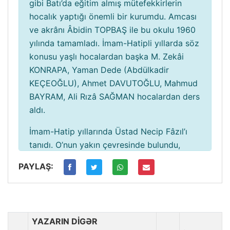
gibi Batı’da eğitim almış mütefekkirlerin
hocalık yaptığı önemli bir kurumdu. Amcası
ve akrânı Âbidin TOPBAŞ ile bu okulu 1960
yılında tamamladı. İmam-Hatipli yıllarda söz
konusu yaşlı hocalardan başka M. Zekâi
KONRAPA, Yaman Dede (Abdülkadir
KEÇEOĞLU), Ahmet DAVUTOĞLU, Mahmud
BAYRAM, Ali Rızâ SAĞMAN hocalardan ders
aldı.
İmam-Hatip yıllarında Üstad Necip Fâzıl’ı
tanıdı. O’nun yakın çevresinde bulundu,
sohbetlerinin müdâvimi, Büyük Doğu
PAYLAŞ:
dergisinin takipçisi, eserlerinin okuyucusu
ve de fikirlerinin maddî ve mânevî
destekçisi oldu.
İmam-Hatip Lisesi’ni tamamladıktan sonra
YAZARIN DİGƏR