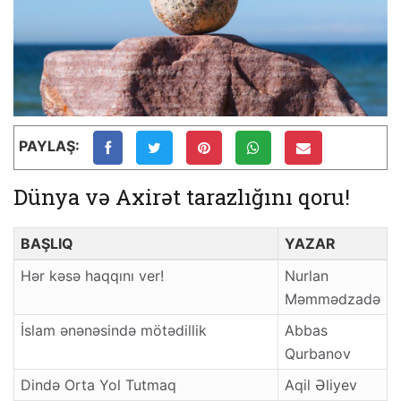
PAYLAŞ:
Dünya və Axirət tarazlığını qoru!
BAŞLIQ
YAZAR
Hər kəsə haqqını ver!
Nurlan
Məmmədzadə
İslam ənənəsində mötədillik
Abbas
Qurbanov
Dində Orta Yol Tutmaq
Aqil Əliyev