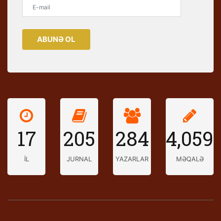
ABUNƏ OL
17
205
284
4,059
İL
JURNAL
YAZARLAR
MƏQALƏ