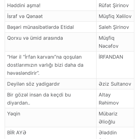
Həddini aşma!
Rüfət Şirinov
İsraf və Qənaət
Müşfiq Xəlilov
Bəşəri münasibətlərdə Etidal
Saleh Şirinov
Qorxu və ümid arasında
Müşfiq
Nəcəfov
“Hər il “İrfan karvanı”na qoşulan
İRFANDAN
dostlarımızın varlığı bizi daha da
həvəsləndirir”.
Deyilən söz yadigardır
Əziz Sultanov
Bir gözəl insan da keçdi bu
Altay
diyardan..
Rəhimov
Yəqin
Mübariz
Əlioğlu
BİR AYƏ
Ələddin