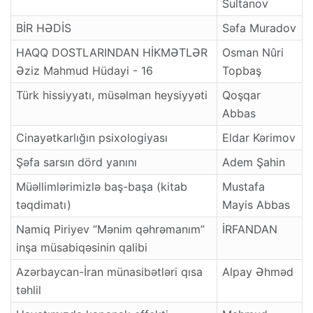
Sultanov
BİR HƏDİS
Səfa Muradov
HAQQ DOSTLARINDAN HİKMƏTLƏR
Osman Nûri
Əziz Mahmud Hüdayi - 16
Topbaş
Türk hissiyyatı, müsəlman heysiyyəti
Qoşqar
Abbas
Cinayətkarlığın psixologiyası
Eldar Kərimov
Şəfa sarsın dörd yanını
Adem Şahin
Müəllimlərimizlə baş-başa (kitab
Mustafa
təqdimatı)
Mayis Abbas
Namiq Piriyev “Mənim qəhrəmanım”
İRFANDAN
inşa müsabiqəsinin qalibi
Azərbaycan-İran münasibətləri qısa
Alpay Əhməd
təhlil