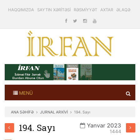
HAQQIMIZDA
SAYTIN XƏRİTƏSİ
RƏSMİYYƏT
AXTAR
ƏLAQƏ
MENÜ
ANA SƏHİFƏ
JURNAL ARXİVİ
194. Sayı
194. Sayı
Yanvar 2023
1444