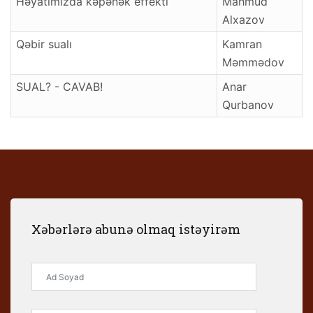
Həyatımızda kəpənək effekti
Mahmud
Alxazov
Qəbir sualı
Kamran
Məmmədov
SUAL? - CAVAB!
Anar
Qurbanov
Xəbərlərə abunə olmaq istəyirəm