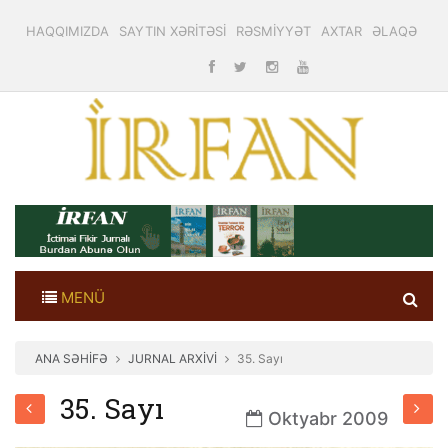
HAQQIMIZDA
SAYTIN XƏRİTƏSİ
RƏSMİYYƏT
AXTAR
ƏLAQƏ
MENÜ
ANA SƏHİFƏ
JURNAL ARXİVİ
35. Sayı
35. Sayı
Oktyabr 2009