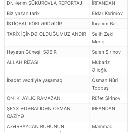
Dr. Kərim ŞÜKÜROVLA REPORTAJ
İRFANDAN
Biz yazan tarix
Eldar Kərimov
İSTİQBAL KÖKLƏRDƏDİR
İbrahim Bal
TARİX İÇİNDƏ OLDUĞUMUZ ANDIR
Salih Zeki
Meriç
Həyatın Günəşi: SƏBİR
Saleh Şirinov
ALLAH RİZASI
Mübariz
Əlioğlu
İbadət vəcdiylə yaşamaq
Osman Nûri
Topbaş
ON İKİ AYLIQ RAMAZAN
Rüfət Şirinov
ŞEYX ƏDƏBALİDƏN OSMAN
İRFANDAN
QAZİYƏ
AZƏRBAYCAN RUHUNUN
Məmməd