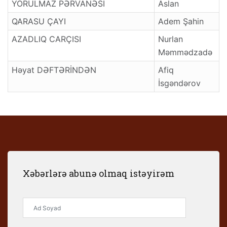
YORULMAZ PƏRVANƏSİ
Aslan
QARASU ÇAYI
Adem Şahin
AZADLIQ CARÇISI
Nurlan
Məmmədzadə
Həyat DƏFTƏRİNDƏN
Afiq
İsgəndərov
Xəbərlərə abunə olmaq istəyirəm