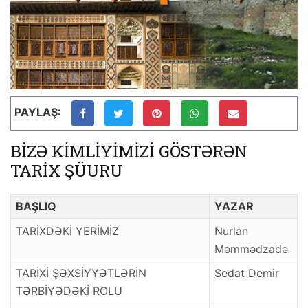
PAYLAŞ:
BİZƏ KİMLİYİMİZİ GÖSTƏRƏN
TARİX ŞÜURU
BAŞLIQ
YAZAR
TARİXDƏKİ YERİMİZ
Nurlan
Məmmədzadə
TARİXİ ŞƏXSİYYƏTLƏRİN
Sedat Demir
TƏRBİYƏDƏKİ ROLU