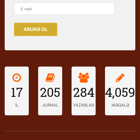
ABUNƏ OL
17
205
284
4,059
İL
JURNAL
YAZARLAR
MƏQALƏ