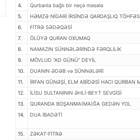
4.
Qurbanla bağlı bir neçə məsələ
5.
HƏMZƏ NİGARİ İRSİNDƏ QARDAŞLIQ TÖHFƏS
6.
FİTRƏ SƏDƏQƏSİ
7.
ÖLÜYƏ QURAN OXUMAQ
8.
NAMAZIN SÜNNƏLƏRİNDƏ FƏRQLİLİK
9.
MÖVLUD “AD GÜNÜ” DEYİL
10.
DUANIN ƏDƏB və SÜNNƏLƏRİ
11.
İRFAN GÜNƏŞİ, ELM ABİDƏSİ HACI QURBAN 
12.
İLİSU SULTANININ ƏHLİ-BEYT SEVGİSİ
13.
QURANDA BOŞANMA(MA)ĞA GEDƏN YOL
14.
DUA İBADƏTİ
15.
ZƏKAT-FİTRƏ