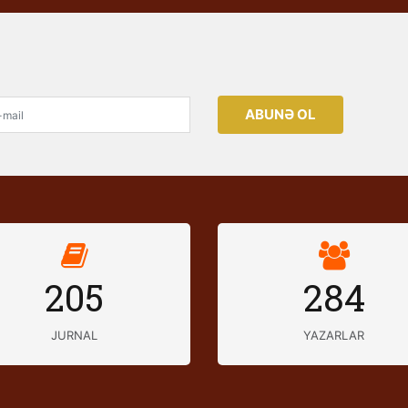
ABUNƏ OL
205
284
JURNAL
YAZARLAR