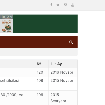
№
İL - Ay
120
2016 Noyabr
l silsiləsi
108
2015 Noyabr
330 /1909) və
106
2015
Sentyabr