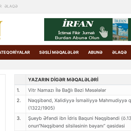
R
ƏLAQƏ
ATEQORİYALAR
SƏSLİ MƏQALƏLƏR
ABUNƏ
ƏLAQƏ
YAZARIN DİGƏR MƏQALƏLƏRİ
1.
Vitr Namazı İlə Bağlı Bəzi Məsələlər
2.
Nəqşibənd, Xalidiyyə İsmailiyyə Mahmudiyyə qızı
(1322/1905)
3.
Şueyb Əfəndi ibn İdris Baquni Nəqşibəndi (ö.1
onun“Nəqşibənd silsiləsinin bəyanı” qəsidəsi