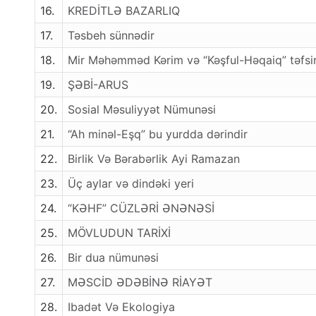
16.
KREDİTLƏ BAZARLIQ
17.
Təsbeh sünnədir
18.
Mir Məhəmməd Kərim və “Kəşful-Həqaiq” təfsir
19.
ŞƏBİ-ARUS
20.
Sosial Məsuliyyət Nümunəsi
21.
“Ah minəl-Eşq” bu yurdda dərindir
22.
Birlik Və Bərabərlik Ayi Ramazan
23.
Üç aylar və dindəki yeri
24.
“KƏHF” CÜZLƏRİ ƏNƏNƏSİ
25.
MÖVLUDUN TARİXİ
26.
Bir dua nümunəsi
27.
MƏSCİD ƏDƏBİNƏ RİAYƏT
28.
Ibadət Və Ekologiya