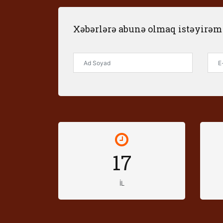
Xəbərlərə abunə olmaq istəyirəm
17
İL