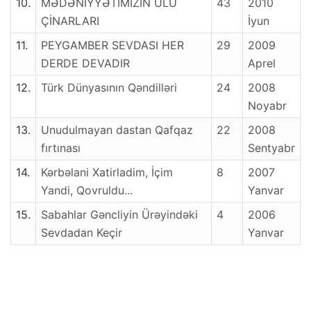
10.
MƏDƏNİYYƏTİMİZİN ULU
43
2010
ÇİNARLARI
İyun
11.
PEYGAMBER SEVDASI HER
29
2009
DERDE DEVADIR
Aprel
12.
Türk Dünyasının Qəndilləri
24
2008
Noyabr
13.
Unudulmayan dastan Qafqaz
22
2008
fırtınası
Sentyabr
14.
Kərbəlani Xatirladim, İçim
8
2007
Yandi, Qovruldu...
Yanvar
15.
Sabahlar Gəncliyin Ürəyindəki
4
2006
Sevdadan Keçir
Yanvar