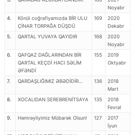
Noyabr
4.
Könül coğrafiyamızda BİR ULU
169
2020
ÇİNAR TORPAĞA DÜŞDÜ
Dekabr
5.
QARTAL YUVAYA QAYIDIR
168
2020
Noyabr
6.
QAFQAZ DAĞLARINDAN BİR
155
2019
QARTAL KEÇDİ HACI SƏLİM
Oktyabr
ƏFƏNDİ
7.
QARDAŞLIĞIMIZ ƏBƏDİDİR...
136
2018
Mart
8.
XOCALIDAN SEREBRENİTSAYA
135
2018
Fevral
9.
Həmrəyliyimiz Mübarək Olsun!
127
2017
İyun