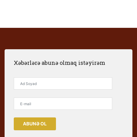
Xəbərlərə abunə olmaq istəyirəm
ABUNƏ OL