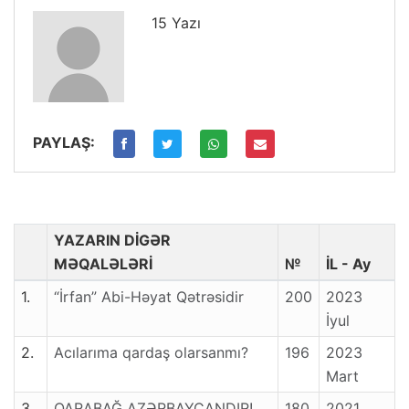
15 Yazı
PAYLAŞ:
YAZARIN DİGƏR
MƏQALƏLƏRİ
№
İL - Ay
1.
“İrfan” Abi-Həyat Qətrəsidir
200
2023
İyul
2.
Acılarıma qardaş olarsanmı?
196
2023
Mart
3.
QARABAĞ AZƏRBAYCANDIR!
180
2021