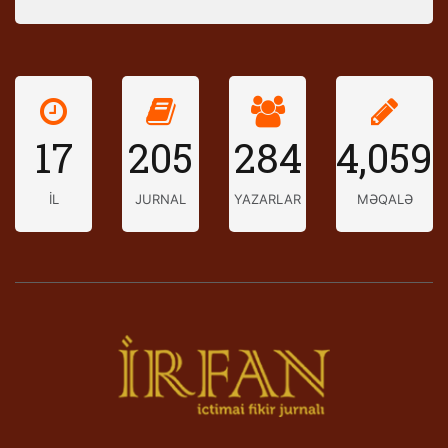
17
205
284
4,059
İL
JURNAL
YAZARLAR
MƏQALƏ