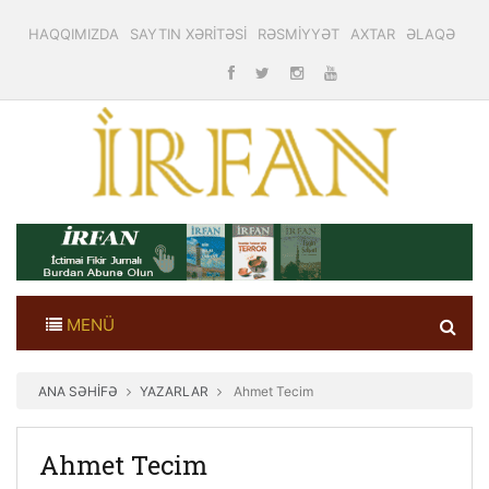
HAQQIMIZDA
SAYTIN XƏRİTƏSİ
RƏSMİYYƏT
AXTAR
ƏLAQƏ
MENÜ
ANA SƏHİFƏ
YAZARLAR
Ahmet Tecim
Ahmet Tecim