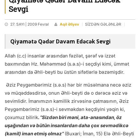
Sevgi
27. SAYI | 2009 Fevral
Aqil Əliyev
SİZDƏN GƏLƏNLƏR
Qiyamətə Qədər Davam Edəcək Sevgi
Allah (c.c) insanlar arasından fəzilət, şərəf və izzət
baxımından Hz. Məhəmməd (s.ə.s)-i seçdiyi kimi, ümmət
arasından da Əhli-beyti bu üstün sifətlərlə bəzəmişdir.
Əziz Peygəmbərimiz (s.ə.s) hər bir müsəlmana necə əziz
və müqəddəsdirsə, onun Əhli-beyti də o dərəcə əziz və
sevimlidir. İmanımızın kamillik zirvəsinə çatmasının, Əziz
Peygəmbərimiz (s.ə.s)-i sevməkdən keçdiyini yəqin ki,
çoxumuz bilirik
. “Sizdən biri məni, ata-anasından, öz
uşağından və bütün insanlardan daha çox sevmədikcə
(kamil) iman etmiş olmaz”
(Buxari; İman, 15) Elə Əhli-Beyti