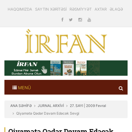
HAQQIMIZDA
SAYTIN XƏRİTƏSİ
RƏSMİYYƏT
AXTAR
ƏLAQƏ
MENÜ
ANA SƏHİFƏ
JURNAL ARXİVİ
27. SAYI | 2009 Fevral
Qiyamətə Qədər Davam Edəcək Sevgi
Qiyamətə Qədər Davam Edəcək