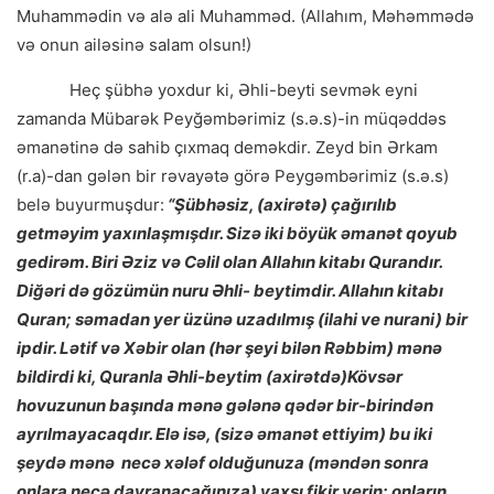
Muhammədin və alə ali Muhamməd. (Allahım, Məhəmmədə
və onun ailəsinə salam olsun!)
Heç şübhə yoxdur ki, Əhli-beyti sevmək eyni
zamanda Mübarək Peyğəmbərimiz (s.ə.s)-in müqəddəs
əmanətinə də sahib çıxmaq deməkdir. Zeyd bin Ərkam
(r.a)-dan gələn bir rəvayətə görə Peygəmbərimiz (s.ə.s)
belə buyurmuşdur:
“Şübhəsiz, (axirətə) çağırılıb
getməyim yaxınlaşmışdır. Sizə iki böyük əmanət qoyub
gedirəm. Biri Əziz və Cəlil olan Allahın kitabı Qurandır.
Diğəri də gözümün nuru Əhli- beytimdir. Allahın kitabı
Quran; səmadan yer üzünə uzadılmış (ilahi ve nurani) bir
ipdir. Lətif və Xəbir olan (hər şeyi bilən Rəbbim) mənə
bildirdi ki, Quranla Əhli-beytim (axirətdə)Kövsər
hovuzunun başında mənə gələnə qədər bir-birindən
ayrılmayacaqdır. Elə isə, (sizə əmanət ettiyim) bu iki
şeydə mənə necə xələf olduğunuza (məndən sonra
onlara necə davranacağınıza) yaxşı fikir verin; onların