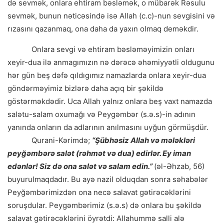
də sevmək, onlara ehtiram bəsləmək, o mübarək Rəsulu
sevmək, bunun nəticəsində isə Allah (c.c)-nun sevgisini və
rızasını qazanmaq, ona daha da yaxın olmaq deməkdir.
Onlara sevgi və ehtiram bəsləməyimizin onları
xeyir-dua ilə anmagımızın nə dərəcə əhəmiyyətli oldugunu
hər gün beş dəfə qıldıgımız namazlarda onlara xeyir-dua
göndərməyimiz bizlərə daha açıq bir şəkildə
göstərməkdədir. Uca Allah yalnız onlara beş vaxt namazda
salətu-salam oxumağı və Peygəmbər (s.ə.s)-in adının
yanında onların da adlarının anılmasını uyğun görmüşdür.
Qurani-Kərimdə;
“Şübhəsiz Allah və mələkləri
peyğəmbərə salət (rəhmət və dua) edirlər. Ey iman
edənlər! Siz də ona salət və salam edin.”
(əl-Əhzab, 56)
buyurulmaqdadır. Bu ayə nazil olduqdan sonra səhabələr
Peyğəmbərimizdən ona necə salavat gətirəcəklərini
soruşdular. Peygəmbərimiz (s.ə.s) də onlara bu şəkildə
salavat gətirəcəklərini öyrətdi: Allahummə salli alə