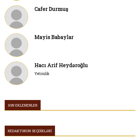
Cafer Durmuş
Mayis Babaylar
Hacı Arif Heydəroğlu
Yetimlik
SON EKLENENLER
REDAKTORUN SEÇDİKLƏRİ