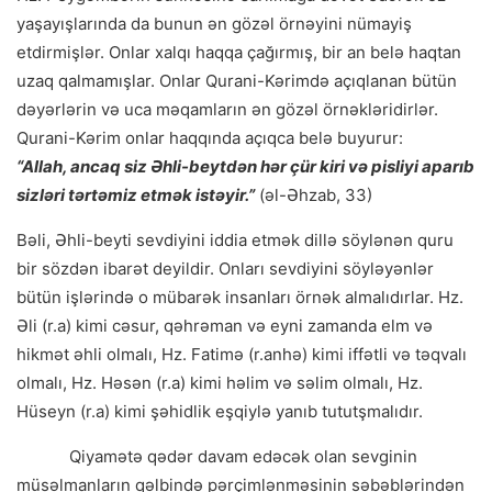
yaşayışlarında da bunun ən gözəl örnəyini nümayiş
etdirmişlər. Onlar xalqı haqqa çağırmış, bir an belə haqtan
uzaq qalmamışlar. Onlar Qurani-Kərimdə açıqlanan bütün
dəyərlərin və uca məqamların ən gözəl örnəkləridirlər.
Qurani-Kərim onlar haqqında açıqca belə buyurur:
“Allah, ancaq siz Əhli-beytdən hər çür kiri və pisliyi aparıb
sizləri tərtəmiz etmək istəyir.”
(əl-Əhzab, 33)
Bəli, Əhli-beyti sevdiyini iddia etmək dillə söylənən quru
bir sözdən ibarət deyildir. Onları sevdiyini söyləyənlər
bütün işlərində o mübarək insanları örnək almalıdırlar. Hz.
Əli (r.a) kimi cəsur, qəhrəman və eyni zamanda elm və
hikmət əhli olmalı, Hz. Fatimə (r.anhə) kimi iffətli və təqvalı
olmalı, Hz. Həsən (r.a) kimi həlim və səlim olmalı, Hz.
Hüseyn (r.a) kimi şəhidlik eşqiylə yanıb tututşmalıdır.
Qiyamətə qədər davam edəcək olan sevginin
müsəlmanların qəlbində pərçimlənməsinin səbəblərindən