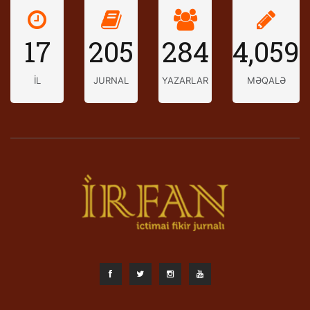
17
205
284
4,059
İL
JURNAL
YAZARLAR
MƏQALƏ