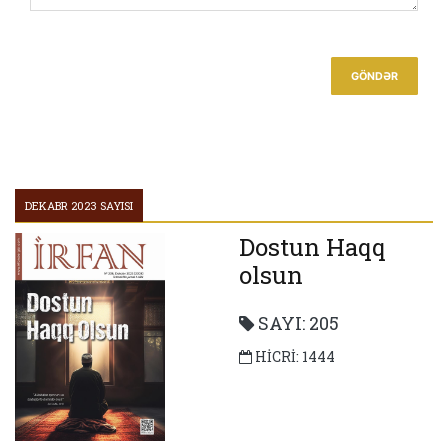
Hər Gün Aşura, Hər Yer Kərbəla
GÖNDƏR
DEKABR 2023 SAYISI
Dostun Haqq
olsun
SAYI: 205
HİCRİ: 1444