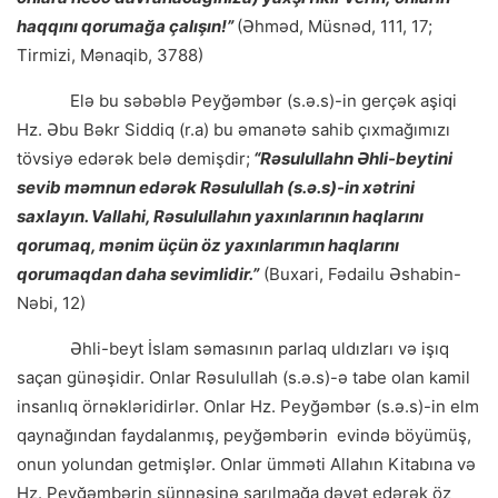
haqqını qorumağa çalışın!”
(Əhməd, Müsnəd, 111, 17;
Tirmizi, Mənaqib, 3788)
Elə bu səbəblə Peyğəmbər (s.ə.s)-in gerçək aşiqi
Hz. Əbu Bəkr Siddiq (r.a) bu əmanətə sahib çıxmağımızı
tövsiyə edərək belə demişdir;
“Rəsulullahn Əhli-beytini
sevib məmnun edərək Rəsulullah (s.ə.s)-in xətrini
saxlayın. Vallahi, Rəsulullahın yaxınlarının haqlarını
qorumaq, mənim üçün öz yaxınlarımın haqlarını
qorumaqdan daha sevimlidir.”
(Buxari, Fədailu Əshabin-
Nəbi, 12)
Əhli-beyt İslam səmasının parlaq uldızları və işıq
saçan günəşidir. Onlar Rəsulullah (s.ə.s)-ə tabe olan kamil
insanlıq örnəkləridirlər. Onlar Hz. Peyğəmbər (s.ə.s)-in elm
qaynağından faydalanmış, peyğəmbərin evində böyümüş,
onun yolundan getmişlər. Onlar ümməti Allahın Kitabına və
Hz. Peyğəmbərin sünnəsinə sarılmağa dəvət edərək öz