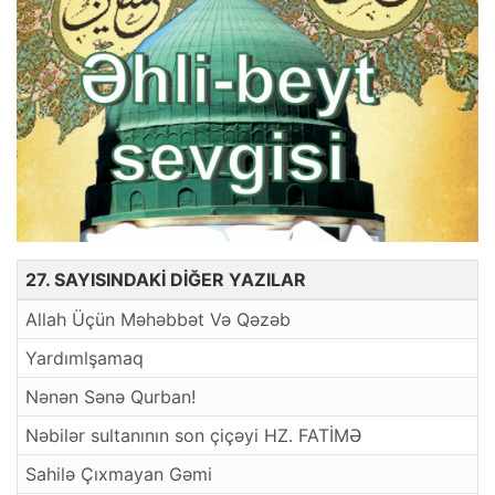
27. SAYISINDAKİ DİĞER YAZILAR
Allah Üçün Məhəbbət Və Qəzəb
Yardımlşamaq
Nənən Sənə Qurban!
Nəbilər sultanının son çiçəyi HZ. FATİMƏ
Sahilə Çıxmayan Gəmi