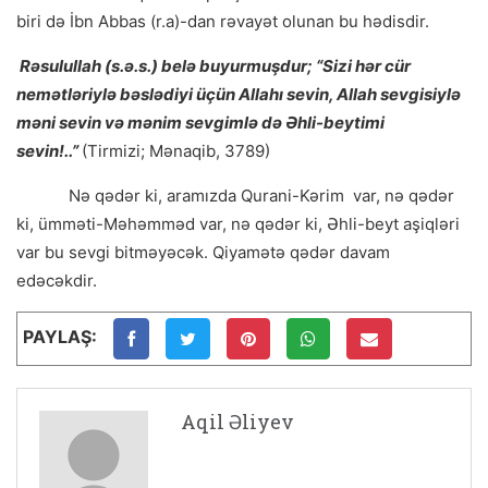
biri də İbn Abbas (r.a)-dan rəvayət olunan bu hədisdir.
Rəsulullah (s.ə.s.) belə buyurmuşdur; “Sizi hər cür
nemətləriylə bəslədiyi üçün Allahı sevin, Allah sevgisiylə
məni sevin və mənim sevgimlə də Əhli-beytimi
sevin!..”
(Tirmizi; Mənaqib, 3789)
Nə qədər ki, aramızda Qurani-Kərim var, nə qədər
ki, ümməti-Məhəmməd var, nə qədər ki, Əhli-beyt aşiqləri
var bu sevgi bitməyəcək. Qiyamətə qədər davam
edəcəkdir.
PAYLAŞ:
Aqil Əliyev