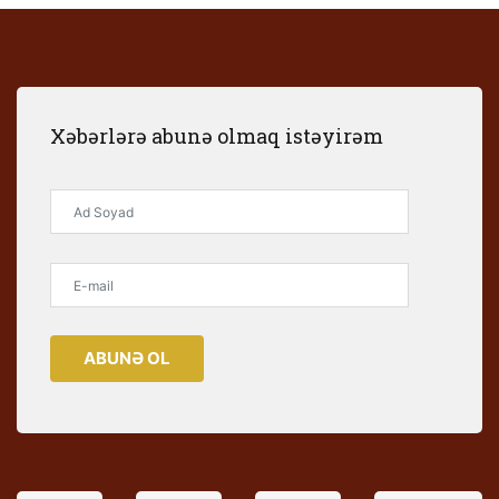
Xəbərlərə abunə olmaq istəyirəm
ABUNƏ OL