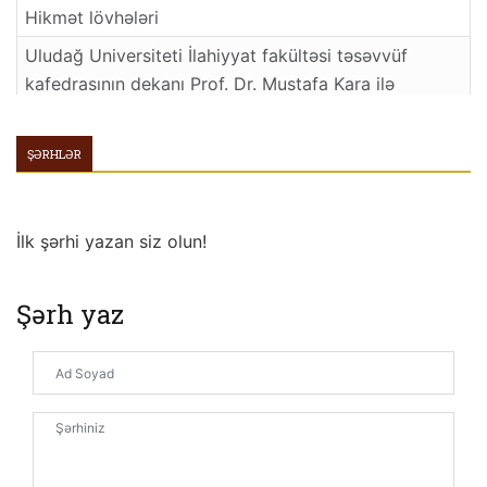
Hikmət lövhələri
Uludağ Universiteti İlahiyyat fakültəsi təsəvvüf
kafedrasının dekanı Prof. Dr. Mustafa Kara ilə
reportaj
Məsnəvidən
ŞƏRHLƏR
Ariflər Sultani- Ramazanoğlu
Bizə Qalan Yadigarlar
İlk şərhi yazan siz olun!
Həzrət Peyğəmbərin Ailə Həyatindan Etüdlər
Lal Nəsihətçi
Şərh yaz
Bakı İslam Universitetinin İslamşünaslıq fakültəsinin
dekanı Hacı Fuad Nurullayev ilə reportaj
Kərbəla və Füzuli
Səqaleyn Hədisi İşiğinda Əhli Beyt Sevgisi
Qiyamətə Qədər Davam Edəcək Sevgi