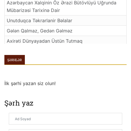
Azərbaycan Xalqinin Öz Ərazi Bütövlüyü Uğrunda
Mübarizəsi Tarixinə Dair
Unutduqca Təkrarlanir Bəlalar
Gələn Qаlmаz, Gеdən Gəlməz
Axirəti Dünyayadan Üstün Tutmaq
Peyğəmbər Sevgisi
ŞƏRHLƏR
Saləbə Hədisindən Günümüzə Əkslər
Nübüvvətin qayəsi
Kimləri Sevməliyik?
İlk şərhi yazan siz olun!
Bir Gün Dünyanin Da Qəlbi Dayanacaq
Şərh yaz
İqtisad və israf
Qərib Ellərdə Saralib Solan