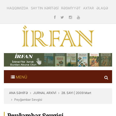
HAQQIMIZDA
SAYTIN XƏRİTƏSİ
RƏSMİYYƏT
AXTAR
ƏLAQƏ
MENÜ
ANA SƏHİFƏ
JURNAL ARXİVİ
28. SAYI | 2009 Mart
Peyğəmbər Sevgisi
Peyğəmbər Sevgisi