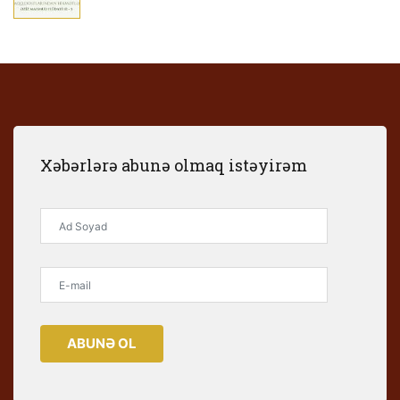
Xəbərlərə abunə olmaq istəyirəm
ABUNƏ OL