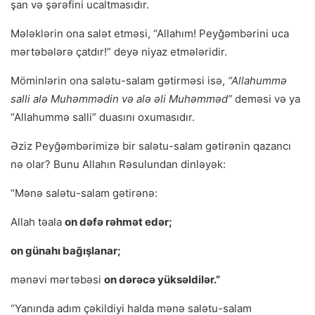
şan və şərəfini ucaltmasıdır.
Mələklərin ona salət etməsi, “Allahım! Peyğəmbərini uca
mərtəbələrə çatdır!” deyə niyaz etmələridir.
Möminlərin ona salətu-salam gətirməsi isə,
“Allahummə
salli alə Muhəmmədin və alə əli Muhəmməd”
deməsi və ya
“Allahummə salli” duasını oxumasıdır.
Əziz Peyğəmbərimizə bir salətu-salam gətirənin qazancı
nə olar? Bunu Allahın Rəsulundan dinləyək:
“Mənə salətu-salam gətirənə:
Allah təala
on dəfə rəhmət edər;
on günahı bağışlanar;
mənəvi mərtəbəsi
on dərəcə yüksəldilər.”
“Yanında adım çəkildiyi halda mənə salətu-salam