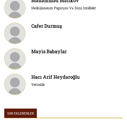
Məhəmməd Məlikov
Herkulaneum Papirusu Və Süni İntellekt
Cafer Durmuş
Mayis Babaylar
Hacı Arif Heydəroğlu
Yetimlik
SON EKLENENLER