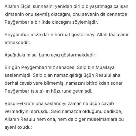
Allahın Elçisi sünnəsini yenidən dirildib yaşatmağa çalışan
kimsənin onu sevmiş olacağını, onu sevənin də cənnətdə
Peyğəmbərlə birlikdə olacağını söyləmişdir.
Peyğəmbərimizə dərin hörmət göstərməyi Allah təala əmr
etməkdədir.
Aşağıdakı misal bunu açıq göstərməkdədir:
Bir gün Peyğəmbərimiz səhabəsi Səid bin Muallaya
səslənmişdi. Səid o an namaz qıldığı üçün Rəsulullaha
dərhal cavab verə bilməmiş, namazını bitirdikdən sonar
Peyğəmbər (s.ə.s)-ın hüzuruna getmişdi.
Rəsuli-Əkrəm ona səsləndiyi zaman nə üçün cavab
vermədiyini soruşdu. Səid namazda olduğunu dedikdə,
Allahın Rəsulu həm ona, həm də digər müsəlmanlara bu
ayəni oxudu: