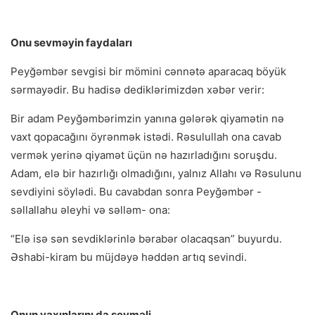
Onu sevməyin faydaları
Peyğəmbər sevgisi bir mömini cənnətə aparacaq böyük
sərmayədir. Bu hadisə dediklərimizdən xəbər verir:
Bir adam Peyğəmbərimzin yanına gələrək qiyamətin nə
vaxt qopacağını öyrənmək istədi. Rəsulullah ona cavab
vermək yerinə qiyamət üçün nə hazırladığını soruşdu.
Adam, elə bir hazırlığı olmadığını, yalnız Allahı və Rəsulunu
sevdiyini söylədi. Bu cavabdan sonra Peyğəmbər -
səllallahu əleyhi və səlləm- ona:
“Elə isə sən sevdiklərinlə bərabər olacaqsan” buyurdu.
Əshabi-kiram bu müjdəyə həddən artıq sevindi.
Onun yaxınlarını da sevməli