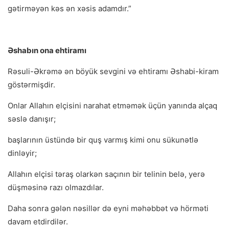
gətirməyən kəs ən xəsis adamdır.”
Əshabın ona ehtiramı
Rəsuli-Əkrəmə ən böyük sevgini və ehtiramı Əshabi-kiram
göstərmişdir.
Onlar Allahın elçisini narahat etməmək üçün yanında alçaq
səslə danışır;
başlarının üstündə bir quş varmış kimi onu sükunətlə
dinləyir;
Allahın elçisi təraş olarkən saçının bir telinin belə, yerə
düşməsinə razı olmazdılar.
Daha sonra gələn nəsillər də eyni məhəbbət və hörməti
davam etdirdilər.