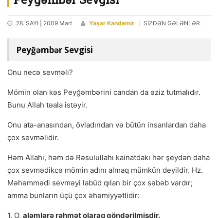
28. SAYI | 2009 Mart
Yaşar Kandemir
SİZDƏN GƏLƏNLƏR
Peyğəmbər Sevgisi
Onu necə sevməli?
Mömin olan kəs Peyğəmbərini candan da əziz tutmalıdır.
Bunu Allah təala istəyir.
Onu ata-anasından, övladından və bütün insanlardan daha
çox sevməlidir.
Həm Allahı, həm də Rəsulullahı kainatdakı hər şeydən daha
çox sevmədikcə mömin adını almaq mümkün deyildir. Hz.
Məhəmmədi sevməyi labüd qılan bir çox səbəb vardır;
amma bunların üçü çox əhəmiyyətlidir:
1. O,
aləmlərə rəhmət olaraq göndərilmişdir.