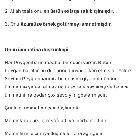
2. Allah təala onu
ən üstün əxlaqa sahib qılmışdır.
3. Onu
özümüzə örnək götürməyi əmr etmişdir.
Onun ümmətinə düşkünlüyü
Hər Peyğəmbərin məqbul bir duası vardır. Bütün
Peyğəmbərələr bu dualarını dünyada ikən etmişlər. Yalnız
Sevimli Peyğəmbərimiz bu duasını qiyamət günündə
ümmətinə şəfaət etmək üçün axirətə saxlamış və beləcə
ümmətini nə qədər çox sevdiyini göstərmişdir.
Çünki o, ümmətinə çox düşkündür;
Möminlərə qarşı çox şəfqətli və mərhəmətlidir;
Möminlərin sıxıntıya düşmələri ona ağır gəlir.