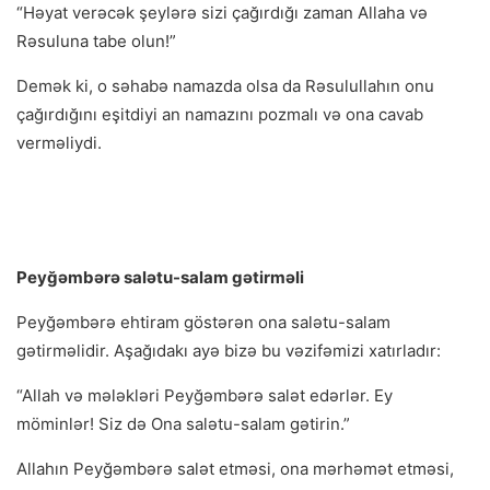
“Həyat verəcək şeylərə sizi çağırdığı zaman Allaha və
Rəsuluna tabe olun!”
Demək ki, o səhabə namazda olsa da Rəsulullahın onu
çağırdığını eşitdiyi an namazını pozmalı və ona cavab
verməliydi.
Peyğəmbərə salətu-salam gətirməli
Peyğəmbərə ehtiram göstərən ona salətu-salam
gətirməlidir. Aşağıdakı ayə bizə bu vəzifəmizi xatırladır:
“Allah və mələkləri Peyğəmbərə salət edərlər. Ey
möminlər! Siz də Ona salətu-salam gətirin.”
Allahın Peyğəmbərə salət etməsi, ona mərhəmət etməsi,