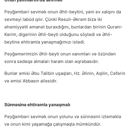
Peyğəmbəri sevmək onun Əhli-beytini, yəni ev xalqını da
sevməyi labüd qılır. Çünki Rəsuli-Əkrəm bizə iki
əhəmiyyətli əmanət buraxdığını, bunlardan birinin Qurani-
Kərim, digərinin Əhli-beyti olduğunu söylədi və Əhli-
beytinə ehtiramla yanaşmağımızı istədi.
Peyğəmərimizin Əhli-beyti onun xanımları və özündən
sonra sədəqə almaları haram olan əqrəbasıdır.
Bunlar əmisi Əbu Talibin uşaqları, Hz. Əlinin, Aqilin, Cəfərin
və əmisi Abbasın ailəsidir.
Sünnəsinə ehtiramla yanaşmalı
Peyğəmbəri sevmək onun yolunu və sünnəsini izləməklə
və onun kimi yaşamağa çalışmaqla mümkündür.