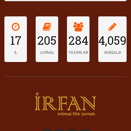
17
205
284
4,059
İL
JURNAL
YAZARLAR
MƏQALƏ