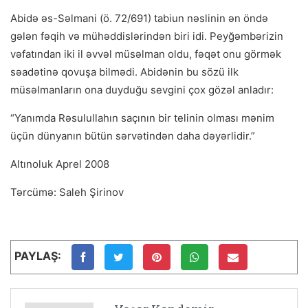
Abidə əs-Səlmani (ö. 72/691) tabiun nəslinin ən öndə
gələn fəqih və mühəddislərindən biri idi. Peyğəmbərizin
vəfatından iki il əvvəl müsəlman oldu, fəqət onu görmək
səadətinə qovuşa bilmədi. Abidənin bu sözü ilk
müsəlmanların ona duyduğu sevgini çox gözəl anladır:
“Yanımda Rəsulullahın saçının bir telinin olması mənim
üçün dünyanın bütün sərvətindən daha dəyərlidir.”
Altınoluk Aprel 2008
Tərcümə: Saleh Şirinov
PAYLAŞ: