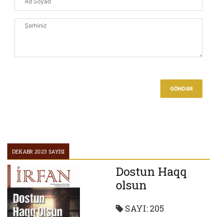
“İrfan” Abi-Həyat Qətrəsidir
Mənəvi dəyərlərin təbliğinə hər zaman ehtiyac var
İnsanın ən böyük izi yazıdır
Azərbaycan Mətbuat Şurasının sədri Rəşad Məcid
Möhtərəm Abdullah Sert “İrfan” müsəlman
gündəminin aynasıdır.
GÖNDƏR
Əziz Azərbaycanlı qardaşlarımız!
Təməli “Oxu!” olan mədəniyyət
Qələm məsuliyyətimiz
DEKABR 2023 SAYISI
Dostun Haqq
olsun
SAYI: 205