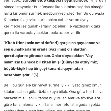
veriləcək.
“Ali cənnətdə xoşbəxt həyat sürəcək”
[4]
lərdən
olmaq istəyənlər bu dünyada ikən kitabını sağdan almağa
layiq bir ömür sürmək məcburiyyətindədirlər. Bu dünyada
Kitabdan üz çevirənlərin halını xəbər verən ayeyi-
kərimədə isə günahkarların öz əlləri ilə yazdıqları kitabı
qorxu ilə vərəqləyəcəkləri belə xəbər verilir:
“Kitab (Hər kəsin əməl dəftəri) qarşısına qoyulacaq və
sən günahkarların orada (yazılmış) olanlardan
qorxduqlarını görəcəksən. Onlar deyəcəklər: “Vay
halımıza! Bu necə bir kitab imiş! (Dünyada etdiyimiz)
böyük-kiçik heç bir şeyi kənarda qoymadan
hesablamışdır...”
[5]
Bəli, bu gün elə bir həyat sürməliyik ki, yazdığımız ömür
kitabını sabah gülər üzlə oxuya bilək. Ona görə hər hal və
hərəkətimizi ilahi Kitabda buyurulan əmr və tövsiyələrə
görə tənzimləməliyik. İrfana, mərifətullaha gedən yolda
sabitqədəm olmaq istəyiriksə, oxuduqlarımızın və