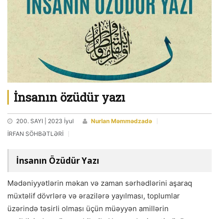
İnsanın özüdür yazı
200. SAYI | 2023 İyul
Nurlan Məmmədzadə
İRFAN SÖHBƏTLƏRİ
İnsanın Özüdür Yazı
Mədəniyyətlərin məkan və zaman sərhədlərini aşaraq
müxtəlif dövrlərə və ərazilərə yayılması, toplumlar
üzərində təsirli olması üçün müəyyən amillərin