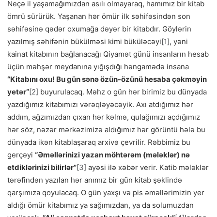
Neçə il yaşamağımızdan asılı olmayaraq, hamımız bir kitab
ömrü sürürük. Yaşanan hər ömür ilk səhifəsindən son
səhifəsinə qədər oxumağa dəyər bir kitabdır. Göylərin
yazılmış səhifənin bükülməsi kimi büküləcəyi
[1]
, yəni
kainat kitabının bağlanacağı Qiyamət günü insanların hesab
üçün məhşər meydanına yığışdığı həngamədə insana
“Kitabını oxu! Bu gün sənə özün-özünü hesaba çəkməyin
yetər”
[2]
buyurulacaq. Məhz o gün hər birimiz bu dünyada
yazdığımız kitabımızı vərəqləyəcəyik. Axı atdığımız hər
addım, ağzımızdan çıxan hər kəlmə, qulağımızı açdığımız
hər söz, nəzər mərkəzimizə aldığımız hər görüntü hələ bu
dünyada ikən kitablaşaraq arxivə çevrilir. Rəbbimiz bu
gerçəyi
“Əməllərinizi yazan möhtərəm (mələklər) nə
etdiklərinizi bilirlər”
[3]
ayəsi ilə xəbər verir. Katib mələklər
tərəfindən yazılan hər anımız bir gün kitab şəklində
qarşımıza qoyulacaq. O gün yaxşı və pis əməllərimizin yer
aldığı ömür kitabımız ya sağımızdan, ya da solumuzdan