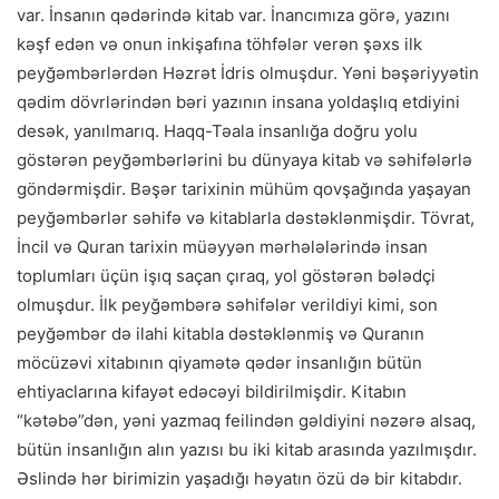
var. İnsanın qədərində kitab var. İnancımıza görə, yazını
kəşf edən və onun inkişafına töhfələr verən şəxs ilk
peyğəmbərlərdən Həzrət İdris olmuşdur. Yəni bəşəriyyətin
qədim dövrlərindən bəri yazının insana yoldaşlıq etdiyini
desək, yanılmarıq. Haqq-Təala insanlığa doğru yolu
göstərən peyğəmbərlərini bu dünyaya kitab və səhifələrlə
göndərmişdir. Bəşər tarixinin mühüm qovşağında yaşayan
peyğəmbərlər səhifə və kitablarla dəstəklənmişdir. Tövrat,
İncil və Quran tarixin müəyyən mərhələlərində insan
toplumları üçün işıq saçan çıraq, yol göstərən bələdçi
olmuşdur. İlk peyğəmbərə səhifələr verildiyi kimi, son
peyğəmbər də ilahi kitabla dəstəklənmiş və Quranın
möcüzəvi xitabının qiyamətə qədər insanlığın bütün
ehtiyaclarına kifayət edəcəyi bildirilmişdir. Kitabın
“kətəbə”dən, yəni yazmaq feilindən gəldiyini nəzərə alsaq,
bütün insanlığın alın yazısı bu iki kitab arasında yazılmışdır.
Əslində hər birimizin yaşadığı həyatın özü də bir kitabdır.