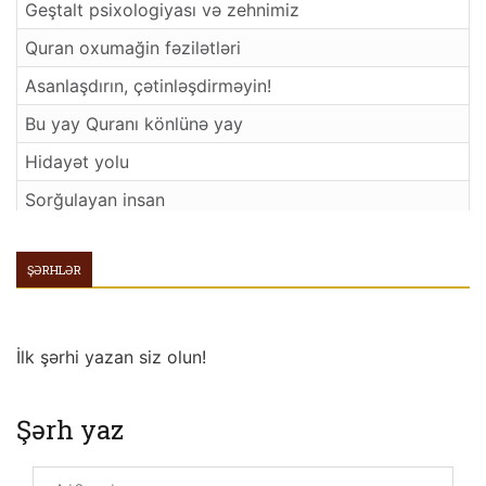
Geştalt psixologiyası və zehnimiz
Quran oxumağin fəzilətləri
Asanlaşdırın, çətinləşdirməyin!
Bu yay Quranı könlünə yay
Hidayət yolu
Sorğulayan insan
Təbliğ və Yazı
ŞƏRHLƏR
Yazı və inkişaf
Mənəviyyatın formalaşdırdığı mədəniyyət
Bülbül, Şəlalə və İrfan 200
İlk şərhi yazan siz olun!
İnsanın özüdür yazı
Şərh yaz
Bir Hədis
Bir Ayə