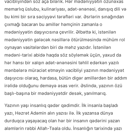
vacibliyindən söz aça bilərik. Hər mədəniyyətin özünəxas
memarlıq üslubu, kulinariyası, adət-ənənəsi, danışıq dili və
bu kimi bir sıra səciyyəvi tərəfləri var. Əsrlərin sınağından
çıxmağı bacaran bu amillər həmçinin zamanla o
mədəniyyətin daşıyıcısına çevrilir. Əlbəttə ki, istənilən
mədəniyyətin gələcək nəsillərə ötürülməsində mühüm rol
oynayan vasitələrdən biri də məhz yazıdır. İstənilən
mədəni-tarixi abidə haqda söz söyləmək üçün, yaxud da
hər hansı bir xalqın adət-ənənəsini təhlil edərkən yazılı
mənbələrə müraciət etməyin vacibliyi yazının mədəniyyət
daşıyıcısı olaraq, hardasa, bütün digər amillərdən bir addım
irəlidə olduğunu deməyə əsas verir. Əslində, yazının özü
başlı-başına bir mədəniyyətdir desək, yanılmarıq.
Yazının yaşı insanlıq qədər qədimdir. İlk insanla başladı
yazı, Həzrət Adəmin alın yazısı ilə. İlk yazansa dünya
durduqca yaşayacaq olan hər bir insanın qədərini yazan
aləmlərin rəbbi Allah-Təala oldu. İnsanlığın tarixində yazı