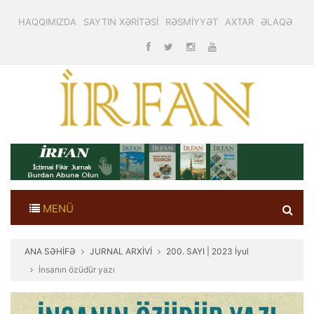
HAQQIMIZDA
SAYTIN XƏRİTƏSİ
RƏSMİYYƏT
AXTAR
ƏLAQƏ
MENÜ
ANA SƏHİFƏ
JURNAL ARXİVİ
200. SAYI | 2023 İyul
İnsanın özüdür yazı