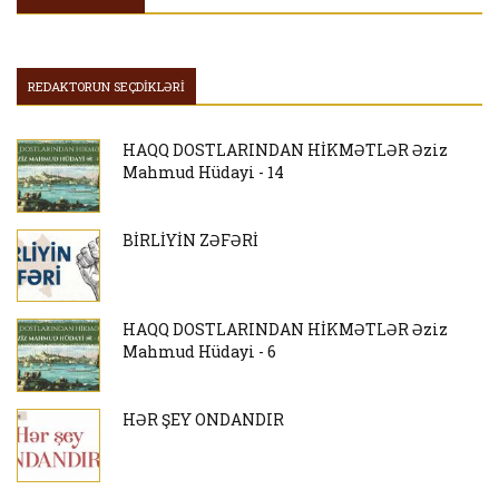
REDAKTORUN SEÇDİKLƏRİ
HAQQ DOSTLARINDAN HİKMƏTLƏR Əziz
Mahmud Hüdayi - 14
BİRLİYİN ZƏFƏRİ
HAQQ DOSTLARINDAN HİKMƏTLƏR Əziz
Mahmud Hüdayi - 6
HƏR ŞEY ONDANDIR