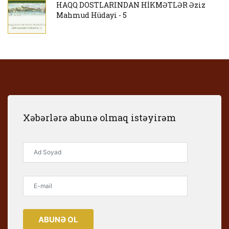
HAQQ DOSTLARINDAN HİKMƏTLƏR Əziz
Mahmud Hüdayi - 5
Xəbərlərə abunə olmaq istəyirəm
ABUNƏ OL