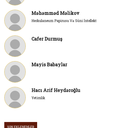
Məhəmməd Məlikov
Herkulaneum Papirusu Və Süni İntellekt
Cafer Durmuş
Mayis Babaylar
Hacı Arif Heydəroğlu
Yetimlik
SON EKLENENLER