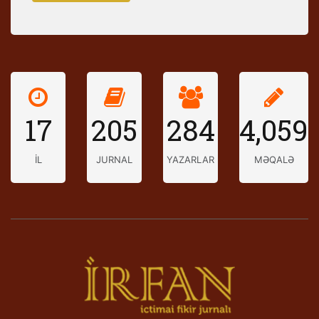
17
205
284
4,059
İL
JURNAL
YAZARLAR
MƏQALƏ