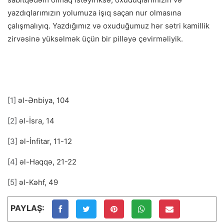
yazdıqlarımızın yolumuza işıq saçan nur olmasına
çalışmalıyıq. Yazdığımız və oxuduğumuz hər sətri kamillik
zirvəsinə yüksəlmək üçün bir pilləyə çevirməliyik.
[1]
əl-Ənbiya, 104
[2]
əl-İsra, 14
[3]
əl-İnfitar, 11-12
[4]
əl-Haqqə, 21-22
[5]
əl-Kəhf, 49
PAYLAŞ: