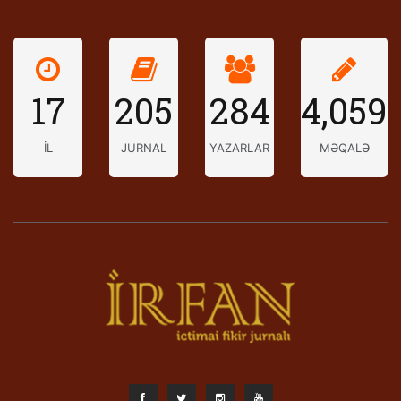
17
205
284
4,059
İL
JURNAL
YAZARLAR
MƏQALƏ