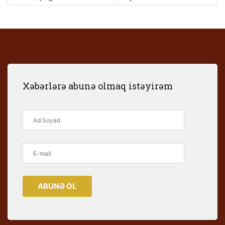
Xəbərlərə abunə olmaq istəyirəm
ABUNƏ OL