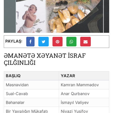
PAYLAŞ:
ƏMANƏTƏ XƏYANƏT İSRAF
ÇILĞINLIĞI
BAŞLIQ
YAZAR
Məsnəvidən
Kamran Məmmədov
Sual-Cavab
Anar Qurbanov
Bəhanələr
İsmayıl Vəliyev
Bir Yaxşılığın Mükafatı
Niyazi Yusifov