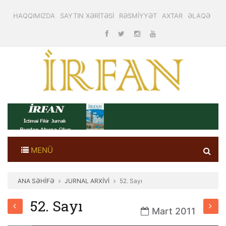
HAQQIMIZDA
SAYTIN XƏRİTƏSİ
RƏSMİYYƏT
AXTAR
ƏLAQƏ
MENÜ
ANA SƏHİFƏ
JURNAL ARXİVİ
52. Sayı
52. Sayı
Mart 2011