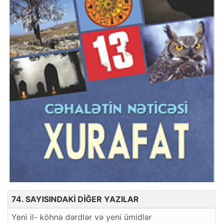
74. SAYISINDAKİ DİĞER YAZILAR
Yeni il- köhnə dərdlər və yeni ümidlər