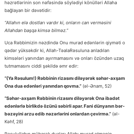
həzrətlərinin son nəfəsində söylədiyi könülləri Allaha
bağlayan bir dəvətidir:
“Allahın elə dostları vardır ki, onların can verməsini
Allahdan başqa kimsə bilməz.”
Uca Rəbbimizin nəzdində Onu murad edənlərin qiyməti o
qədər yüksəkdir ki, Allah-TəalaRəsuluna anladılan
kimsələri yanından ayırmamasını və onları özündən uzaq
tutmamasını ciddi şəkildə əmr edir:
“(Ya Rəsulum!) Rəbbinin rizasını diləyərək səhər-axşam
Ona dua edənləri yanından qovma.”
(əl-Ənam, 52)
“Səhər-axşam Rəbbinin rizasını diləyərək Ona ibadət
edənlərlə birlikdə özünü səbirli apar. Fani dünyanın bər-
bəzəyini arzu edib nəzərlərini onlardan çevirmə.”
(əl-
Kəhf, 28)
Rəsulullahın mübarək duaları Allahı murad etmənin