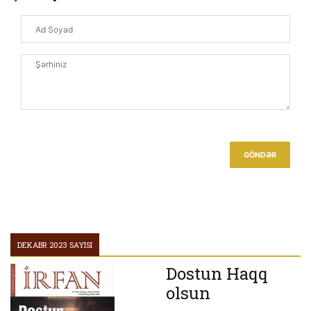
Mir Məhəmməd Kərim və “Kəşful-Həqaiq” təfsirində
xurafat
Xurafatlar
Mənim Babam Şaxta (Baba) Deyil
Xurafatlarla Mübarizə
Müasir Xürafələr
GÖNDƏR
Cəhalətin Meyvəsi
DEKABR 2023 SAYISI
Dostun Haqq
olsun