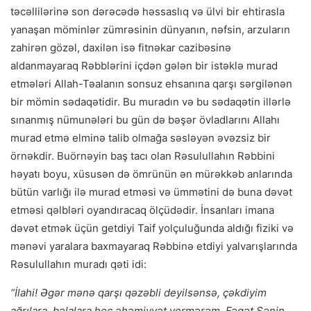
təcəllilərinə son dərəcədə həssaslıq və ülvi bir ehtirasla
yanaşan möminlər zümrəsinin dünyanın, nəfsin, arzuların
zahirən gözəl, daxilən isə fitnəkar cazibəsinə
aldanmayaraq Rəbblərini içdən gələn bir istəklə murad
etmələri Allah-Təalanın sonsuz ehsanına qarşı sərgilənən
bir mömin sədaqətidir. Bu muradın və bu sədaqətin illərlə
sınanmış nümunələri bu gün də bəşər övladlarını Allahı
murad etmə elminə talib olmağa səsləyən əvəzsiz bir
örnəkdir. Buörnəyin baş tacı olan Rəsulullahın Rəbbini
həyatı boyu, xüsusən də ömrünün ən mürəkkəb anlarında
bütün varlığı ilə murad etməsi və ümmətini də buna dəvət
etməsi qəlbləri oyandıracaq ölçüdədir. İnsanları imana
dəvət etmək üçün getdiyi Taif yolçuluğunda aldığı fiziki və
mənəvi yaralara baxmayaraq Rəbbinə etdiyi yalvarışlarında
Rəsulullahın muradı qəti idi:
“İlahi! Əgər mənə qarşı qəzəbli deyilsənsə, çəkdiyim
ağrılara, bəlalara heç əhəmiyyət vermərəm. Fəqət Sənin