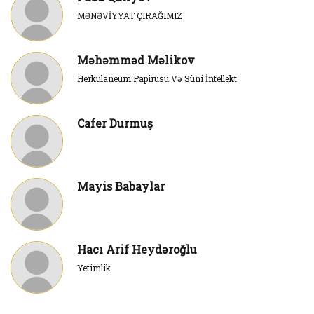
MƏNƏVİYYAT ÇIRAĞIMIZ
Məhəmməd Məlikov
Herkulaneum Papirusu Və Süni İntellekt
Cafer Durmuş
Mayis Babaylar
Hacı Arif Heydəroğlu
Yetimlik