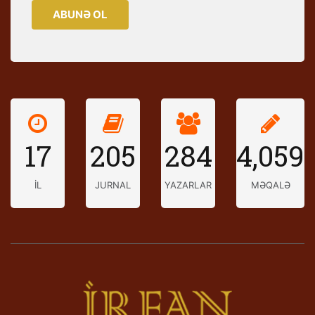
ABUNƏ OL
17
205
284
4,059
İL
JURNAL
YAZARLAR
MƏQALƏ