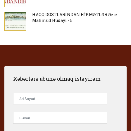
HAQQ DOSTLARINDAN HİKMƏTLƏR Əziz
Mahmud Hüdayi - 5
Xəbərlərə abunə olmaq istəyirəm