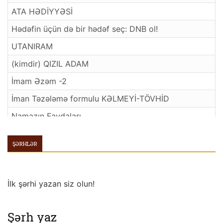
ATA HƏDİYYƏSİ
Hədəfin üçün də bir hədəf seç: DNB ol!
UTANIRAM
(kimdir) QIZIL ADAM
İmam Əzəm -2
İman Təzələmə formulu KƏLMEYİ-TÖVHİD
Namazın Faydaları
HAQQ DOSTLARINDAN HİKMƏTLƏR
ŞƏRHLƏR
Allahı Murad Etmək-2
O Gecə
İlk şərhi yazan siz olun!
Bidət
Qiyamət Xəbərdarlığı / Hazırlayan: Ömər Məmmədov
Şərh yaz
El ağsaqqalı Abdullah MAHMUDOV: