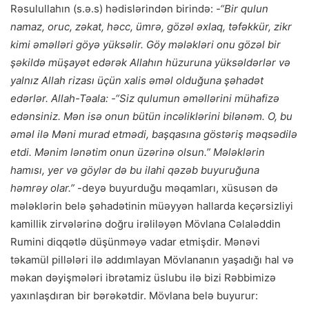
Rəsulullahın (s.ə.s) hədislərindən birində:
-“Bir qulun
namaz, oruc, zəkat, həcc, ümrə, gözəl əxlaq, təfəkkür, zikr
kimi əməlləri göyə yüksəlir. Göy mələkləri onu gözəl bir
şəkildə müşayət edərək Allahın hüzuruna yüksəldərlər və
yalnız Allah rizası üçün xalis əməl olduğuna şəhadət
edərlər. Allah-Təala: -“Siz qulumun əməllərini mühafizə
edənsiniz. Mən isə onun bütün incəliklərini bilənəm. O, bu
əməl ilə Məni murad etmədi, başqasına göstəriş məqsədilə
etdi. Mənim lənətim onun üzərinə olsun.” Mələklərin
hamısı, yer və göylər də bu ilahi qəzəb buyuruğuna
həmrəy olar.”
-deyə buyurduğu məqamları, xüsusən də
mələklərin belə şəhadətinin müəyyən hallarda keçərsizliyi
kamillik zirvələrinə doğru irəliləyən Mövlana Cəlaləddin
Rumini diqqətlə düşünməyə vadar etmişdir. Mənəvi
təkamül pillələri ilə addımlayan Mövlananın yaşadığı hal və
məkan dəyişmələri ibrətamiz üslubu ilə bizi Rəbbimizə
yaxınlaşdıran bir bərəkətdir. Mövlana belə buyurur: