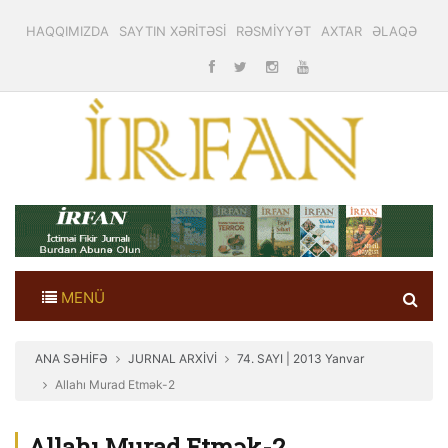
HAQQIMIZDA
SAYTIN XƏRİTƏSİ
RƏSMİYYƏT
AXTAR
ƏLAQƏ
MENÜ
ANA SƏHİFƏ
JURNAL ARXİVİ
74. SAYI | 2013 Yanvar
Allahı Murad Etmək-2
Allahı Murad Etmək-2