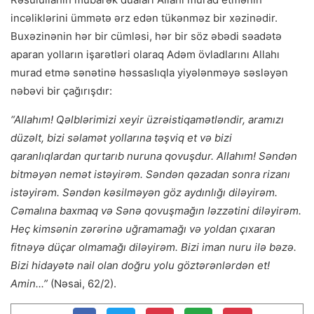
incəliklərini ümmətə ərz edən tükənməz bir xəzinədir.
Buxəzinənin hər bir cümləsi, hər bir söz əbədi səadətə
aparan yolların işarətləri olaraq Adəm övladlarını Allahı
murad etmə sənətinə həssaslıqla yiyələnməyə səsləyən
nəbəvi bir çağırışdır:
“Allahım! Qəlblərimizi xeyir üzrəistiqamətləndir, aramızı
düzəlt, bizi səlamət yollarına təşviq et və bizi
qaranlıqlardan qurtarıb nuruna qovuşdur. Allahım! Səndən
bitməyən nemət istəyirəm. Səndən qəzadan sonra rizanı
istəyirəm. Səndən kəsilməyən göz aydınlığı diləyirəm.
Cəmalına baxmaq və Sənə qovuşmağın ləzzətini diləyirəm.
Heç kimsənin zərərinə uğramamağı və yoldan çıxaran
fitnəyə düçar olmamağı diləyirəm. Bizi iman nuru ilə bəzə.
Bizi hidayətə nail olan doğru yolu göztərənlərdən et!
Amin...”
(Nəsai, 62/2).