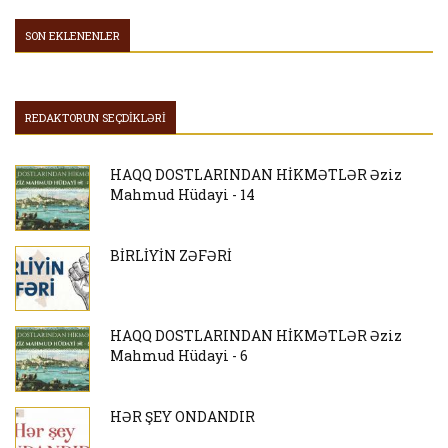
SON EKLENENLER
REDAKTORUN SEÇDİKLƏRİ
HAQQ DOSTLARINDAN HİKMƏTLƏR Əziz
Mahmud Hüdayi - 14
BİRLİYİN ZƏFƏRİ
HAQQ DOSTLARINDAN HİKMƏTLƏR Əziz
Mahmud Hüdayi - 6
HƏR ŞEY ONDANDIR