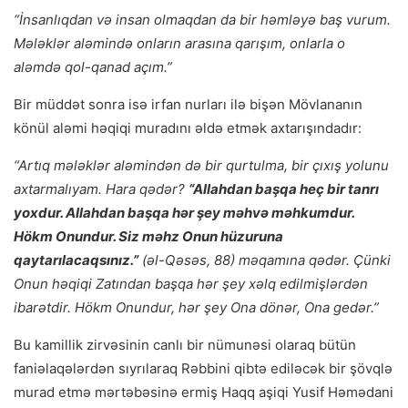
“İnsanlıqdan və insan olmaqdan da bir həmləyə baş vurum.
Mələklər aləmində onların arasına qarışım, onlarla o
aləmdə qol-qanad açım.”
Bir müddət sonra isə irfan nurları ilə bişən Mövlananın
könül aləmi həqiqi muradını əldə etmək axtarışındadır:
“Artıq mələklər aləmindən də bir qurtulma, bir çıxış yolunu
axtarmalıyam. Hara qədər?
“Allahdan başqa heç bir tanrı
yoxdur. Allahdan başqa hər şey məhvə məhkumdur.
Hökm Onundur. Siz məhz Onun hüzuruna
qaytarılacaqsınız.”
(əl-Qəsəs, 88) məqamına qədər. Çünki
Onun həqiqi Zatından başqa hər şey xəlq edilmişlərdən
ibarətdir. Hökm Onundur, hər şey Ona dönər, Ona gedər.”
Bu kamillik zirvəsinin canlı bir nümunəsi olaraq bütün
faniəlaqələrdən sıyrılaraq Rəbbini qibtə ediləcək bir şövqlə
murad etmə mərtəbəsinə ermiş Haqq aşiqi Yusif Həmədani