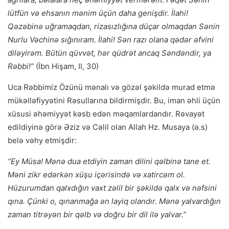
lütfün və ehsanın mənim üçün daha genişdir. İlahi!
Qəzəbinə uğramaqdan, rizasızlığına düçar olmaqdan Sənin
Nurlu Vəchinə sığınıram. İlahi! Sən razı olana qədər əfvini
diləyirəm. Bütün qüvvət, hər qüdrət ancaq Səndəndir, ya
Rəbbi!”
(İbn Hişam, II, 30)
Uca Rəbbimiz Özünü mənalı və gözəl şəkildə murad etmə
mükəlləfiyyətini Rəsullarına bildirmişdir. Bu, iman əhli üçün
xüsusi əhəmiyyət kəsb edən məqamlardandır. Rəvayət
edildiyinə görə Əziz və Cəlil olan Allah Hz. Musaya (ə.s)
belə vəhy etmişdir:
“Ey Müsa! Mənə dua etdiyin zaman dilini qəlbinə tane et.
Məni zikr edərkən xüşu içərisində və xatircəm ol.
Hüzurumdan qalxdığın vaxt zəlil bir şəkildə qalx və nəfsini
qına. Çünki o, qınanmağa ən layiq olandır. Mənə yalvardığın
zaman titrəyən bir qəlb və doğru bir dil ilə yalvar.”