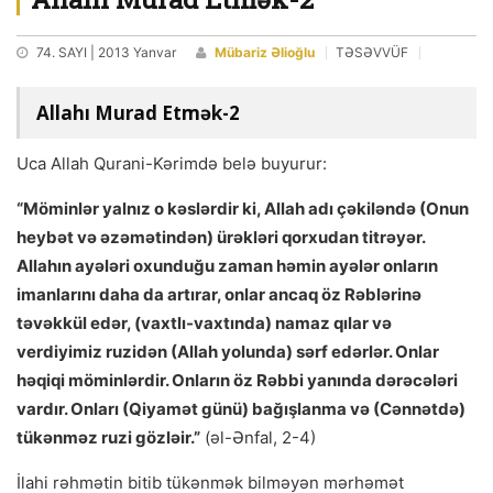
74. SAYI | 2013 Yanvar
Mübariz Əlioğlu
TƏSƏVVÜF
Allahı Murad Etmək-2
Uca Allah Qurani-Kərimdə belə buyurur:
“Möminlər yalnız o kəslərdir ki, Allah adı çəkiləndə (Onun
heybət və əzəmətindən) ürəkləri qorxudan titrəyər.
Allahın ayələri oxunduğu zaman həmin ayələr onların
imanlarını daha da artırar, onlar ancaq öz Rəblərinə
təvəkkül edər, (vaxtlı-vaxtında) namaz qılar və
verdiyimiz ruzidən (Allah yolunda) sərf edərlər. Onlar
həqiqi möminlərdir. Onların öz Rəbbi yanında dərəcələri
vardır. Onları (Qiyamət günü) bağışlanma və (Cənnətdə)
tükənməz ruzi gözləir.”
(əl-Ənfal, 2-4)
İlahi rəhmətin bitib tükənmək bilməyən mərhəmət